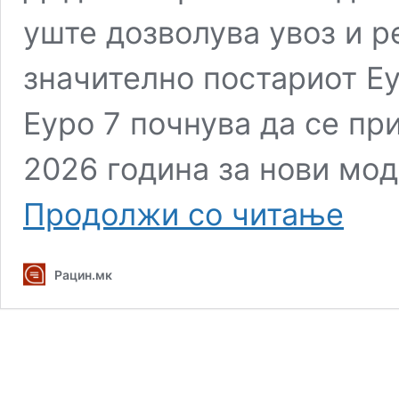
уште дозволува увоз и р
значително постариот Е
Еуро 7 почнува да се пр
2026 година за нови мо
Европа
Продолжи со читање
воведув
стандар
еуро
Рацин.мк
7,
Македон
вози
на
еуро
4