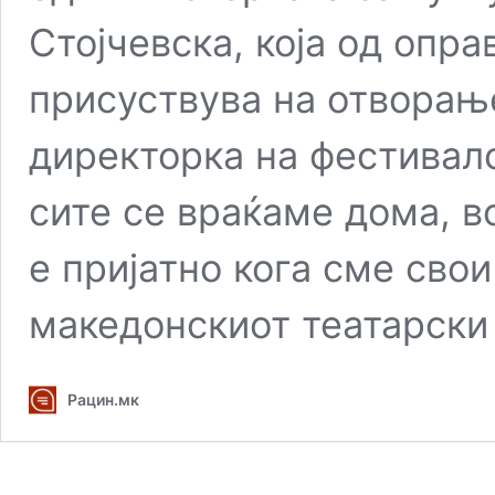
Стојчевска, која од опр
присуствува на отворањ
директорка на фестивало
сите се враќаме дома, во
е пријатно кога сме свои
македонскиот театарск
Рацин.мк