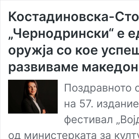
Костадиновска-Сто
„Чернодрински“ е е
оружја со кое успеш
развиваме македон
Поздравното 
на 57. издани
фестивал „Вој
од министерката за кул