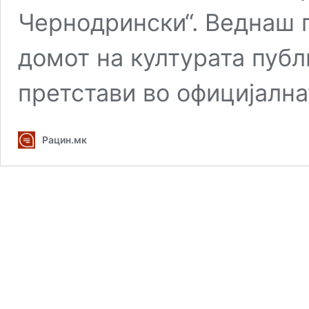
Чернодрински“. Веднаш п
домот на културата публи
претстави во официјалн
Рацин.мк