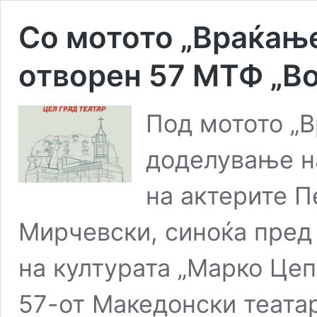
Со мотото „Враќањ
отворен 57 МТФ „В
Под мотото „В
доделување н
на актерите П
Мирчевски, синоќа пред
на културата „Марко Це
57-от Македонски театар