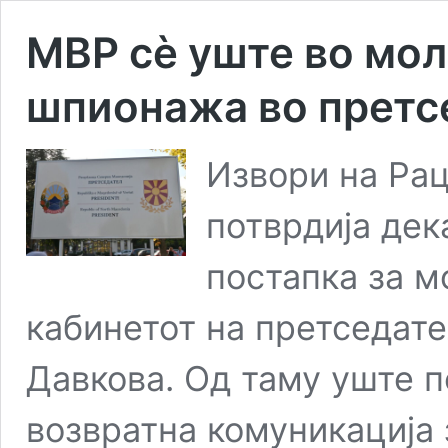
МВР сѐ уште во мо
шпионажа во претс
Извори на Рац
потврдија де
постапка за м
кабинетот на претседат
Давкова. Од таму уште п
возвратна комуникација 