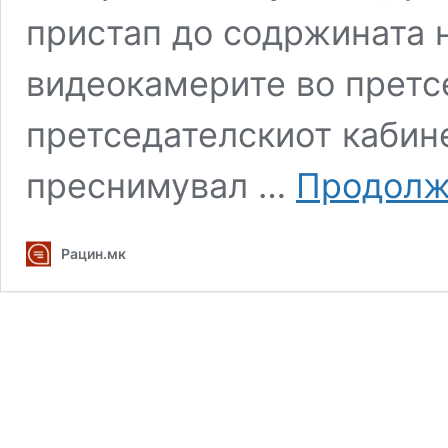
пристап до содржината н
видеокамерите во претс
претседателскиот кабине
преснимувал …
Продолж
Рацин.мк