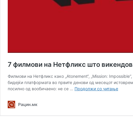
7 филмови на Нетфликс што викендов
Филмови на Нетфликс како „Atonement“, „Mission: Impossible“, 
бидејќи платформата во првите денови од месецот истовреме
7
посилно од вообичаено: не се …
Продолжи со читање
филмо
на
Рацин.мк
Нетфли
што
викенд
вредат
повеќе