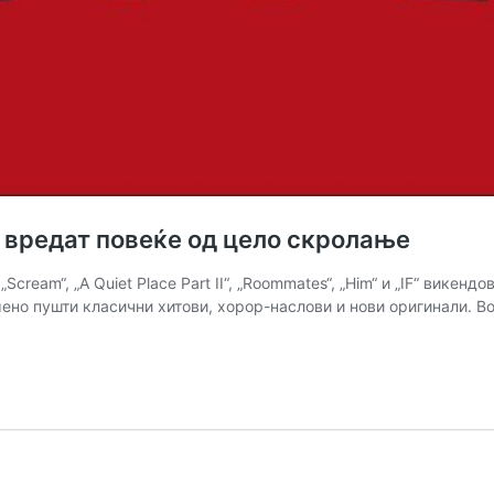
 вредат повеќе од цело скролање
„Scream“, „A Quiet Place Part II“, „Roommates“, „Him“ и „IF“ викен
но пушти класични хитови, хорор-наслови и нови оригинали. Во
ви
кс
ов