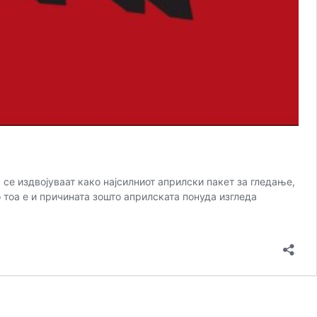
дов се издвојуваат како најсилниот априлски пакет за гледање,
 тоа е и причината зошто априлската понуда изгледа