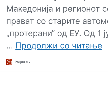
Македонија и регионот с
прават со старите автом
„протерани“ од ЕУ. Од 1 
Еур
…
Продолжи со читање
7
про
го
Рацин.мк
тре
авт
све
–
цен
на
пол
воз
ќе
ско