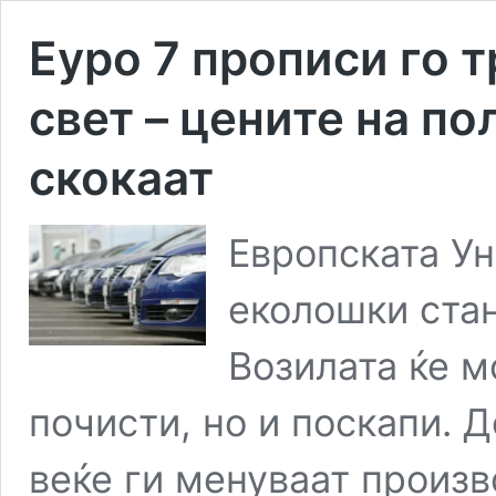
Еуро 7 прописи го 
свет – цените на по
скокаат
Европската Ун
еколошки стан
Возилата ќе м
почисти, но и поскапи. 
веќе ги менуваат произв