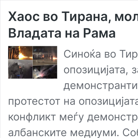
Хаос во Тирана, мо
Владата на Рама
Синоќа во Тир
опозицијата, з
демонстрантит
протестот на опозицијат
конфликт меѓу демонстра
албанските медиуми. Со