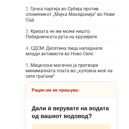
Грчка партија во Србија против
споменикот „Мајка Македонија“ во Нови
Сад
Кризата не им може ништо:
Победничката рута на крузерите
СДСМ: Десетина лица нападнале
млади активисти во Ново Село
Мицкоски магично ја претвори
минималната плата во „куповна моќ на
сите граѓани“
Рацин.мк ве прашува:
Дали ѝ верувате на водата
од вашиот водовод?