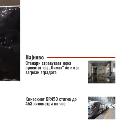
Најново
Станари стравуваат дека
проектот кај „Лимак“ ќе им ја
загрози зградата
Кинескиот CR450 стигна до
453 километри на час