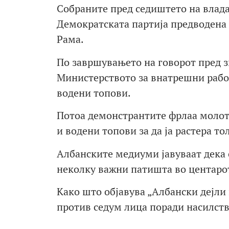
Собраните пред седиштето на влада
Демократската партија предводена 
Рама.
По завршувањето на говорот пред зг
Министерството за внатрешни работ
водени топови.
Потоа демонстрантите фрлаа молото
и водени топови за да ја растера то
Албанските медиуми јавуваат дека 
неколку важни патишта во центарот
Како што објавува „Албански дејли
против седум лица поради насилств