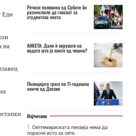
Речиси половина од Србите би
размислиле да гласаат за
т Еди
студентска листа
кон
а на
АНКЕТА: Дали ѝ верувате на
водата што ја пиете од чешма?
лзавец
Полицијата трага по 11-годишно
момче од Десово
ни
остапки
Најчитано
Септемвриската пензија нема да
порасне исто за сите