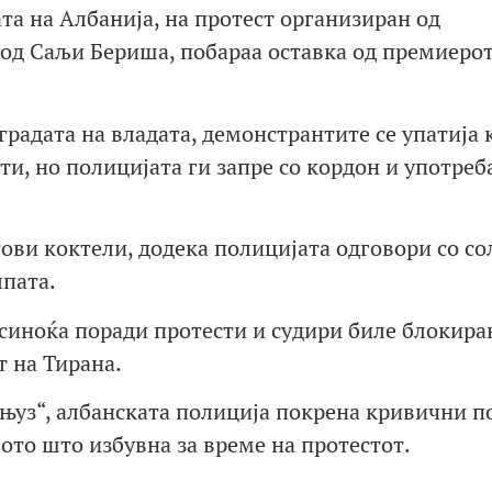
та на Албанија, на протест организиран од
од Саљи Бериша, побараа оставка од премиеро
радата на владата, демонстрантите се упатија 
и, но полицијата ги запре со кордон и употреб
ви коктели, додека полицијата одговори со со
лпата.
синоќа поради протести и судири биле блокира
 на Тирана.
 њуз“, албанската полиција покрена кривични п
ото што избувна за време на протестот.