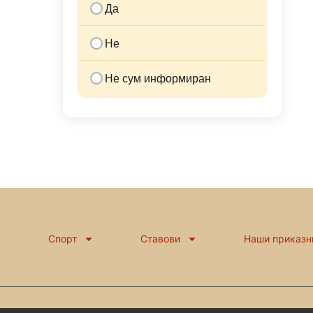
Да
Не
Не сум информиран
н
Спорт
Ставови
Наши приказн