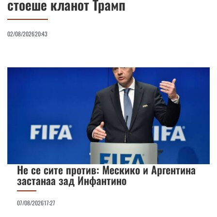
стоеше кланот Трамп
02/08/2026
20:43
Не се сите против: Мескико и Аргентина
застанаа зад Инфантино
07/08/2026
17:27