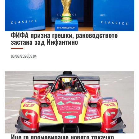
ФИФА призна грешки, раководството
застана зад Инфантино
06/08/2026
09:04
Иџе го промовираше новото тркачко