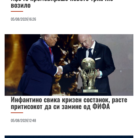
возило
05/08/2026
16:26
Инфантино свика кризен состанок, расте
притисокот да си замине од ФИФА
05/08/2026
12:48