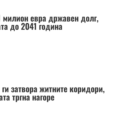
1 милион евра државен долг,
ата до 2041 година
 ги затвора житните коридори,
та тргна нагоре