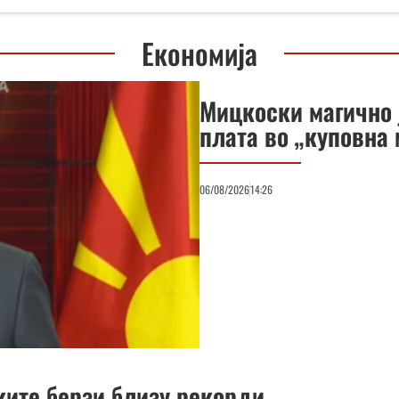
Економија
Мицкоски магично 
плата во „куповна 
06/08/2026
14:26
ките берзи близу рекорди