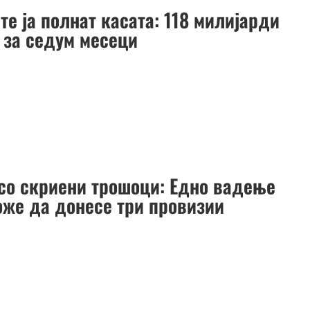
е ја полнат касата: 118 милијарди
 за седум месеци
со скриени трошоци: Едно вадење
оже да донесе три провизии