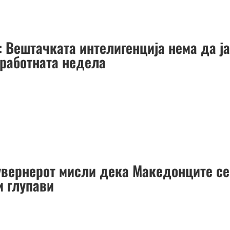
: Вештачката интелигенција нема да ј
 работната недела
увернерот мисли дека Македонците се
и глупави