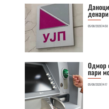
Даноцит
денари
05/08/2026
14:50
Одмор 
пари м
05/08/2026
14:17