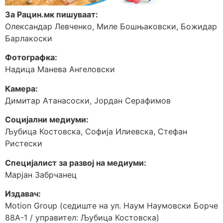
За Рацин.мк пишуваат:
Олександар Левченко, Миле Бошњаковски, Божидар
Барлакоски
Фотографка:
Надица Манева Ангеловски
Камера:
Димитар Атанасоски, Јордан Серафимов
Социјални медиуми:
Љубица Костовска, Софија Илиевска, Стефан
Ристески
Специјалист за развој на медиуми:
Марјан Забрчанец
Издавач:
Motion Group (седиште на ул. Наум Наумовски Борче
88А-1 / управител: Љубица Костовска)