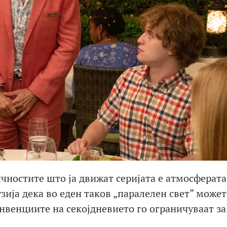
чностите што ја движат серијата е атмосферата
зија дека во еден таков „паралелен свет“ может
нвенциите на секојдневието го ограничуваат за