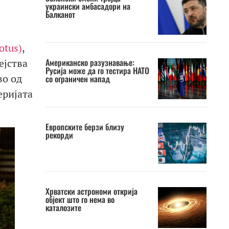
украински амбасадори на
Балканот
otus)
,
Американско разузнавање:
ејства
Русија може да го тестира НАТО
во од
со ограничен напад
еријата
Европските берзи близу
рекорди
Хрватски астрономи открија
објект што го нема во
каталозите