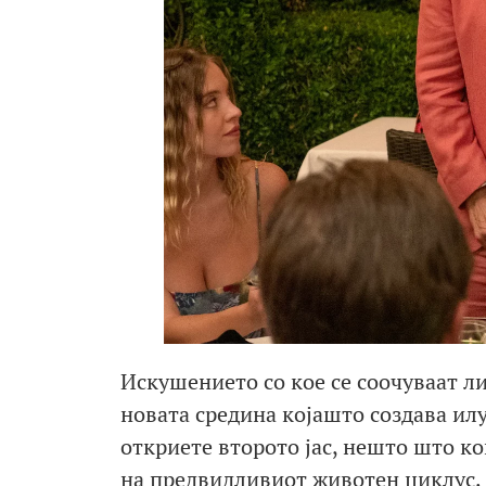
Искушението со кое се соочуваат ли
новата средина којашто создава илу
откриете второто јас, нешто што ко
на предвидливиот животен циклус.