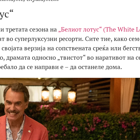
ус“
 и третата сезона на
„Белиот лотус“ (The White L
 во суперлуксузни ресорти. Сите тие, како сем
својата верзија на сопствената среќа или бегст
но, драмата односно „твистот“ во наративот на с
ебало да се направи е – да останеле дома.