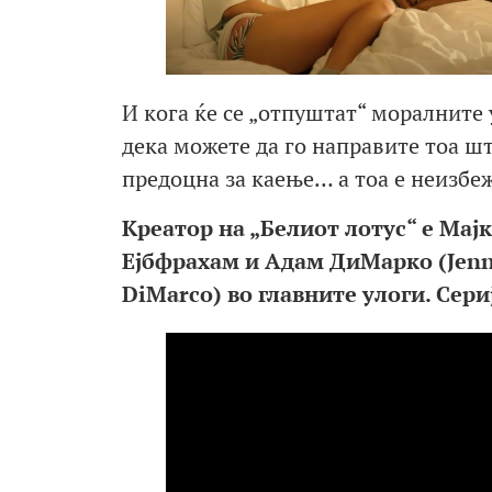
И кога ќе се „отпуштат“ моралните у
дека можете да го направите тоа ш
предоцна за каење… а тоа е неизбеж
Креатор на „Белиот лотус“ е Мајк
Ејбфрахам и Адам ДиМарко (Jennif
DiMarco) во главните улоги. Сери