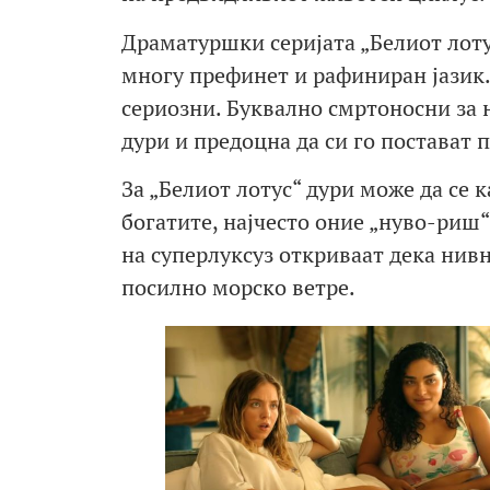
Драматуршки серијата „Белиот лотус
многу префинет и рафиниран јазик
сериозни. Буквално смртоносни за н
дури и предоцна да си го постават 
За „Белиот лотус“ дури може да се к
богатите, најчесто оние „нуво-риш
на суперлуксуз откриваат дека нив
посилно морско ветре.