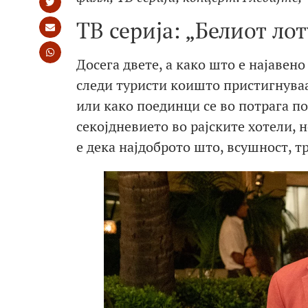
ТВ серија: „Белиот лот
Досега двете, а како што е најавено
следи туристи коишто пристигнуваат
или како поединци се во потрага по 
секојдневието во рајските хотели, 
е дека најдоброто што, всушност, тр