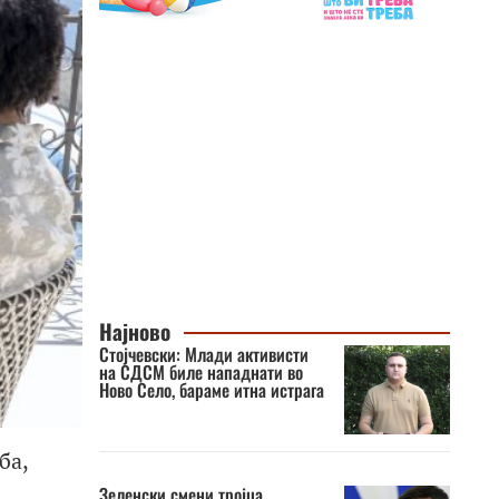
Најново
Стојчевски: Млади активисти
на СДСМ биле нападнати во
Ново Село, бараме итна истрага
ба,
Зеленски смени тројца