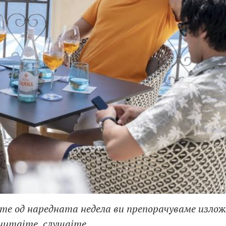
те од наредната недела ви препорачуваме изло
ж
, читајте, слушајте…