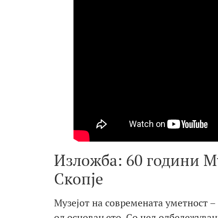
Изложба: 60 години М
Скопје
Музејот на современата уметност –
од основањето. Со цел одбележување