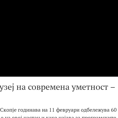
узеј на современа уметност –
 Скопје годинава на 11 февруари одбележува 60
 на овој настан и како најава за програмските