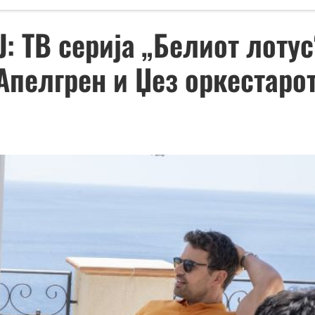
 ТВ серија „Белиот лотус“
пелгрен и Џез оркестарот,