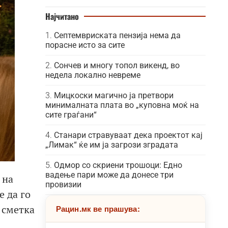
Најчитано
Септемвриската пензија нема да
порасне исто за сите
Сончев и многу топол викенд, во
недела локално невреме
Мицкоски магично ја претвори
минималната плата во „куповна моќ на
сите граѓани“
Станари стравуваат дека проектот кај
„Лимак“ ќе им ја загрози зградата
Одмор со скриени трошоци: Едно
вадење пари може да донесе три
 на
провизии
е да го
 сметка
Рацин.мк ве прашува: