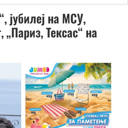
, јубилеј на МСУ,
 „Париз, Тексас“ на