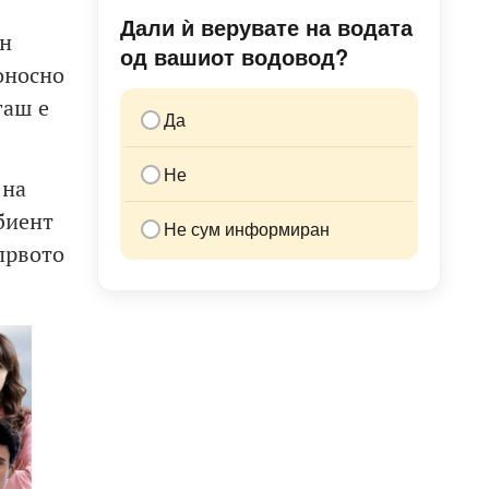
Дали ѝ верувате на водата
ен
од вашиот водовод?
оносно
гаш е
Да
Не
 на
биент
Не сум информиран
првото