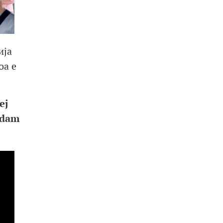
ија
оа е
еј
Adam