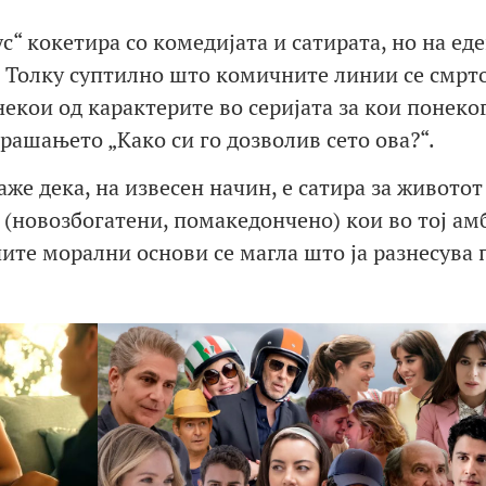
“ кокетира со комедијата и сатирата, но на ед
. Толку суптилно што комичните линии се смрт
екои од карактерите во серијата за кои понеко
прашањето „Како си го дозволив сето ова?“.
аже дека, на извесен начин, е сатира за животот
“ (новозбогатени, помакедончено) кои во тој ам
ните морални основи се магла што ја разнесува 