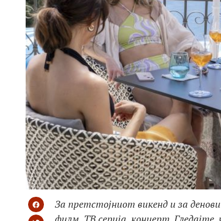
За претстојниот викенд и за денови
филм, ТВ серија, концерт. Гледајте