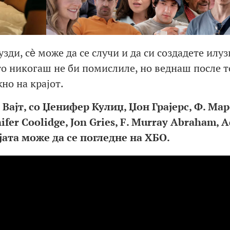
зди, сѐ може да се случи и да си создадете илуз
то никогаш не би помислиле, но веднаш после т
но на крајот.
 Вајт, со Џенифер Кулиџ, Џон Грајерс, Ф. Мар
er Coolidge, Jon Gries, F. Murray Abraham, 
јата може да се погледне на ХБО.