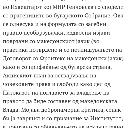
во Извештајот кој МНР Генчовска го сподели
со пратениците во бугарското Собрание. Ова
се однесува и на формулата со засебни
правно необврзувачки, издвоени изјави
поврзани со македонскиот јазик (во
практика потврдено и со потпишувањето на
Договорот со Фронтекс на македонски јазик)
како и со прифаќање од бугарска страна,
Акцискиот план за остварување на
човековите права и слободи како дел од
Патоказот на поглавјето за владеење на
правото да биде составен од македонската
Влада. Мојава добронамерна критика, сепак
би ја завршил и со признание за Институтот,
а поврзано со објавувањето на исклучително