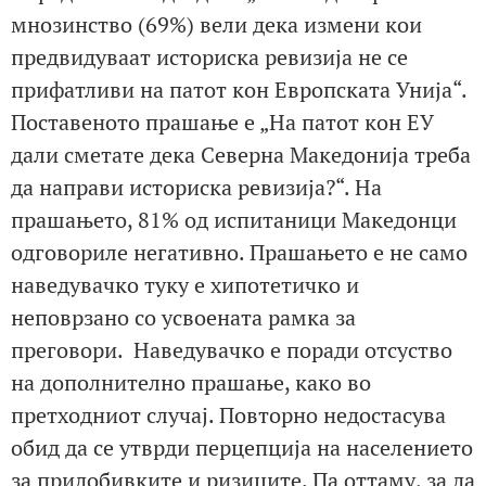
мнозинство (69%) вели дека измени кои
предвидуваат историска ревизија не се
прифатливи на патот кон Европската Унија“.
Поставеното прашање е „На патот кон ЕУ
дали сметате дека Северна Македонија треба
да направи историска ревизија?“. На
прашањето, 81% од испитаници Македонци
одговориле негативно. Прашањето е не само
наведувачко туку е хипотетичко и
неповрзано со усвоената рамка за
преговори. Наведувачко е поради отсуство
на дополнително прашање, како во
претходниот случај. Повторно недостасува
обид да се утврди перцепција на населението
за придобивките и ризиците. Па оттаму, за да