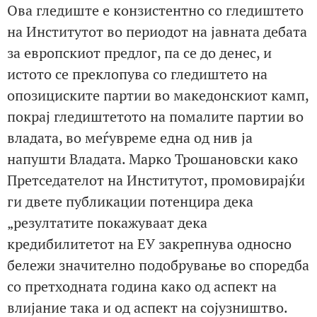
Ова гледиште е конзистентно со гледиштето
на Институтот во периодот на јавната дебата
за европскиот предлог, па се до денес, и
истото се преклопува со гледиштето на
опозициските партии во македонскиот камп,
покрај гледиштетото на помалите партии во
владата, во меѓувреме една од нив ја
напушти Владата. Марко Трошановски како
Претседателот на Институтот, промовирајќи
ги двете публикации потенцира дека
„резултатите покажуваат дека
кредибилитетот на ЕУ закрепнува односно
бележи значително подобрување во споредба
со претходната година како од аспект на
влијание така и од аспект на сојузништво.