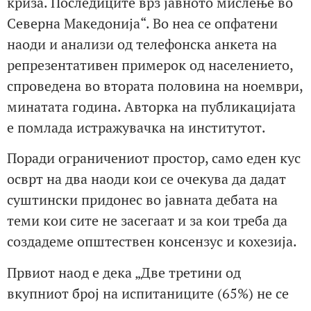
криза. Последиците врз јавното мислење во
Северна Македонија“. Во неа се опфатени
наоди и анализи од телефонска анкета на
репрезентативен примерок од населението,
спроведена во втората половина на ноември,
минатата година. Авторка на публикацијата
е помлада истражувачка на институтот.
Поради ограничениот простор, само еден кус
осврт на два наоди кои се очекува да дадат
суштински придонес во јавната дебата на
теми кои сите не засегаат и за кои треба да
создадеме општествен консензус и кохезија.
Првиот наод е дека „Две третини од
вкупниот број на испитаниците (65%) не се