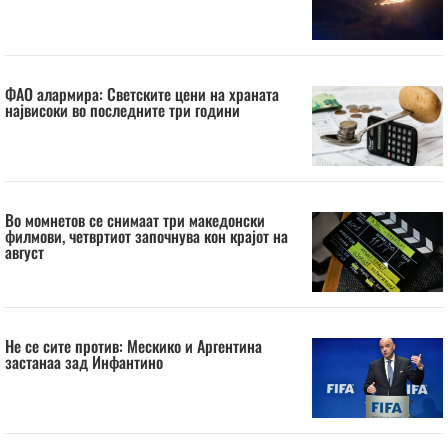
ФАО алармира: Светските цени на храната
највисоки во последните три години
Во момнетов се снимаат три македонски
филмови, четвртиот започнува кон крајот на
август
Не се сите против: Мескико и Аргентина
застанаа зад Инфантино