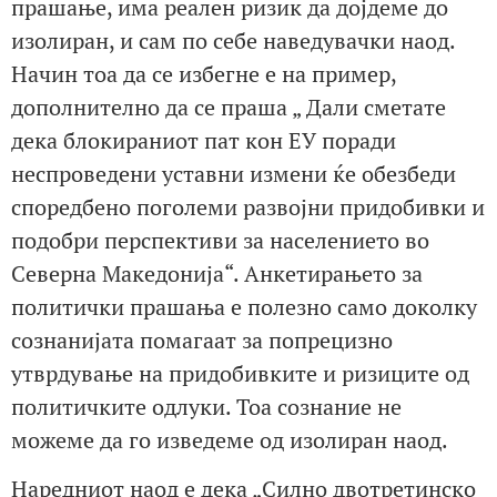
прашање, има реален ризик да дојдеме до
изолиран, и сам по себе наведувачки наод.
Начин тоа да се избегне е на пример,
дополнително да се праша „ Дали сметате
дека блокираниот пат кон ЕУ поради
неспроведени уставни измени ќе обезбеди
споредбено поголеми развојни придобивки и
подобри перспективи за населението во
Северна Македонија“. Анкетирањето за
политички прашања е полезно само доколку
сознанијата помагаат за попрецизно
утврдување на придобивките и ризиците од
политичките одлуки. Тоа сознание не
можеме да го изведеме од изолиран наод.
Наредниот наод е дека „Силно двотретинско