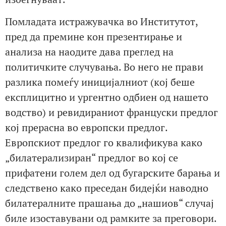
Помладата истражувачка во Институтот,
пред да премине кон презентирање и
анализа на наодите дава преглед на
политичките случувања. Во него не прави
разлика помеѓу иницијалниот (кој беше
експлицитно и ургентно одбиен од нашето
водство) и ревидираниот француски предлог
кој прерасна во европски предлог.
Европскиот предлог го квалификува како
„билатерализиран“ предлог во кој се
прифатени голем дел од бугарските барања и
следствено како преседан бидејќи наводно
билатералните прашања до „нашиов“ случај
биле изоставувани од рамките за преговори.