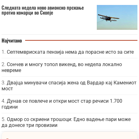
Следната недела ново авионско прскање
против комарци во Скопје
Најчитано
Септемвриската пензија нема да порасне исто за сите
Сончев и многу топол викенд, во недела локално
невреме
Двајца минувачи спасија жена од Вардар кај Камениот
мост
Дунав се повлече и откри мост стар речиси 1.700
години
Одмор со скриени трошоци: Едно вадење пари може
да донесе три провизии