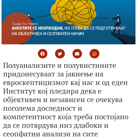
Полуанализите и полувистините
придонесуваат за јакнење на
евроскептицизмот кај нас и од еден
Институт кој пледира дека е
објективен и независен се очекува
поголема доследност и
компетентност која треба постојано
да се потврдува низ длабоки и
сеопфатни анализи на сите