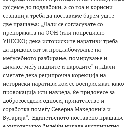
дојдеме до подлабоки, а со тоа и корисни
сознанија треба да поставиме барем уште
две прашања: „Дали се согласувате со
препораката на ООН (или попрецизно
УНЕСКО) дека историските наративи треба
да придонесат за продлабочување на
меѓусебното разбирање, помирување и
дијалог меѓу нациите и народите“ и „Дали
сметате дека реципрочна корекција на
историски наративи кои се восприемаат како
провокација или навреда, ќе придонесе за
добрососедски односи, пријателство и
соработка помеѓу Северна Македонија и
Бугарија“. Единственото поставено прашање
е хипотетичко бидејќи никаде експлицитно