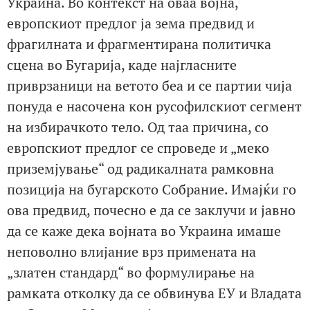
Украина. Во контекст на оваа војна,
европскиот предлог ја зема предвид и
фрагилната и фрагментирана политичка
сцена во Бугарија, каде најгласните
приврзаници на ветото беа и се партии чија
понуда е насочена кон русофилскиот сегмент
на избирачкото тело. Од таа причина, со
европскиот предлог се спроведе и „меко
приземјување“ од радикалната рамковна
позиција на бугарското Собрание. Имајќи го
ова предвид, почесно е да се заклучи и јавно
да се каже дека војната во Украина имаше
неповолно влијание врз примената на
„златен стандард“ во формулирање на
рамката отколку да се обвинува ЕУ и Владата