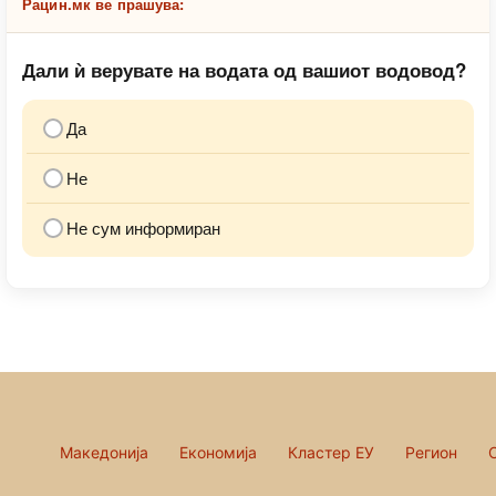
Рацин.мк ве прашува:
Дали ѝ верувате на водата од вашиот водовод?
Да
Не
Не сум информиран
Македонија
Економија
Кластер ЕУ
Регион