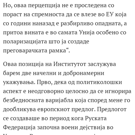
Но, оваа перцепција не е проследена со
пораст на спремноста да се влезе во ЕУ која
со години наназад е разбирливо опадната, а
притоа вината е во самата Унија особено со
поларизацијата што ја создаде
преговарачката рамка“.
Оваа позиција на Институтот заслужува
барем две начелни и добронамерни
укажувања. Прво, дека од политиколошки
аспект е неодговорно целосно да се игнорира
безбедносната варијабла која според мене го
дообликува европскиот предлог. Предлогот
се создаваше во период кога Руската
Федерација започна воени дејствија во