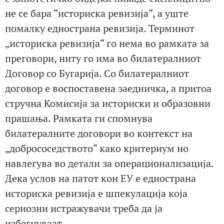
не се бара “историска ревизија“, а уште
помалку еднострана ревизија. Терминот
„историска ревизија“ го нема во рамката за
преговори, ниту го има во билатералниот
Договор со Бугарија. Со билатералниот
договор е воспоставена заедничка, а притоа
стручна Комисија за историски и образовни
прашања. Рамката ги спомнува
билатералните договори во контекст на
„добрососедството“ како критериум но
навлегува во детали за операционализација.
Дека услов на патот кон ЕУ е еднострана
историска ревизија е шпекулација која
сериозни истражувачи треба да ја
избегнуваат.