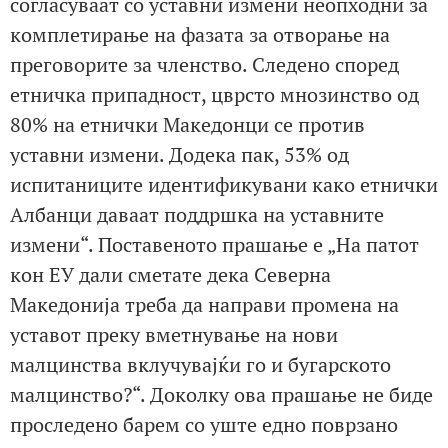
согласуваат со уставни измени неопходни за
комплетирање на фазата за отворање на
преговорите за членство. Следено според
етничка припадност, цврсто мнозинство од
80% на етнички Македонци се против
уставни измени. Додека пак, 53% од
испитаниците идентификувани како етнички
Албанци даваат поддршка на уставните
измени“. Поставеното прашање е „На патот
кон ЕУ дали сметате дека Северна
Македонија треба да направи промена на
уставот преку вметнување на нови
малцинства вклучувајќи го и бугарското
малцинство?“. Доколку ова прашање не биде
проследено барем со уште едно поврзано