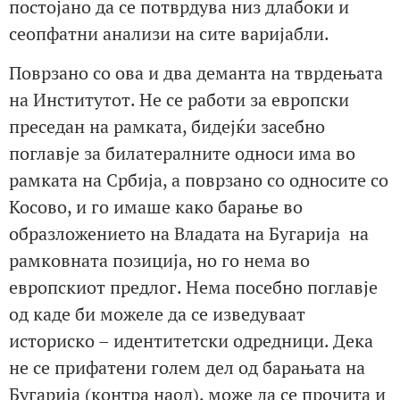
постојано да се потврдува низ длабоки и
сеопфатни анализи на сите варијабли.
Поврзано со ова и два деманта на тврдењата
на Институтот. Не се работи за европски
преседан на рамката, бидејќи засебно
поглавје за билатералните односи има во
рамката на Србија, а поврзано со односите со
Косово, и го имаше како барање во
образложението на Владата на Бугарија на
рамковната позиција, но го нема во
европскиот предлог. Нема посебно поглавје
од каде би можеле да се изведуваат
историско – идентитетски одредници. Дека
не се прифатени голем дел од барањата на
Бугарија (контра наод), може да се прочита и