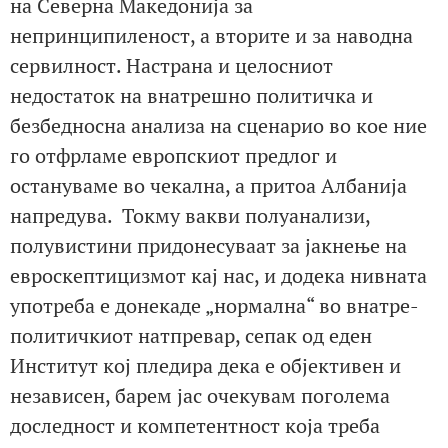
на Северна Македонија за
непринципиленост, а вторите и за наводна
сервилност. Настрана и целосниот
недостаток на внатрешно политичка и
безбедносна анализа на сценарио во кое ние
го отфрламе европскиот предлог и
остануваме во чекална, а притоа Албанија
напредува. Токму вакви полуанализи,
полувистини придонесуваат за јакнење на
евроскептицизмот кај нас, и додека нивната
употреба е донекаде „нормална“ во внатре-
политичкиот натпревар, сепак од еден
Институт кој пледира дека е објективен и
независен, барем јас очекувам поголема
доследност и компетентност која треба