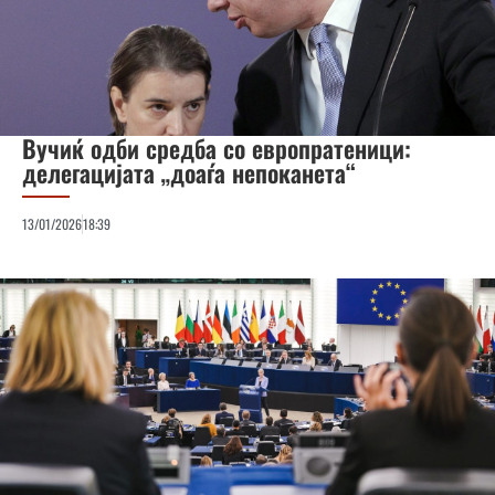
Вучиќ одби средба со европратеници:
делегацијата „доаѓа непоканета“
13/01/2026
18:39