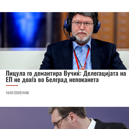
Пицула го демантира Вучиќ: Делегацијата на
ЕП не доаѓа во Белград непоканета
14/01/2026
14:08