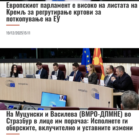
Европскиот парламент е високо на листата на
Кремљ за регрутирање кртови за
поткопување на ЕУ
19/12/2025
15:11
На Муцунски и Василева (ВМРО-ДПМНЕ) во
Стразбур в лице им порачаа: Исполнете ги
обврските, вклучително и уставните измени