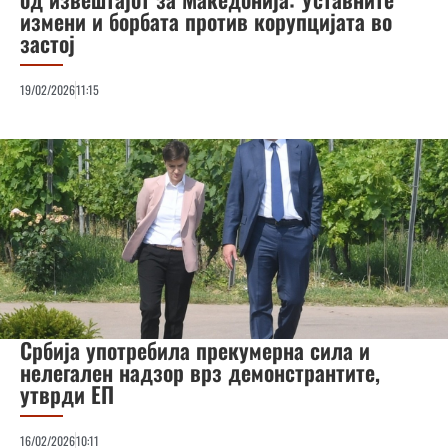
измени и борбата против корупцијата во
застој
19/02/2026
11:15
Србија употребила прекумерна сила и
нелегален надзор врз демонстрантите,
утврди ЕП
16/02/2026
10:11