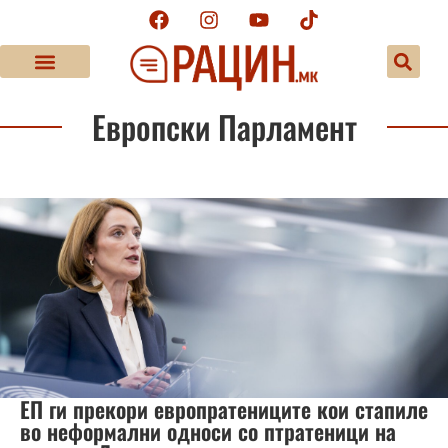
Европски Парламент
ЕП ги прекори европратениците кои стапиле
во неформални односи со птратеници на