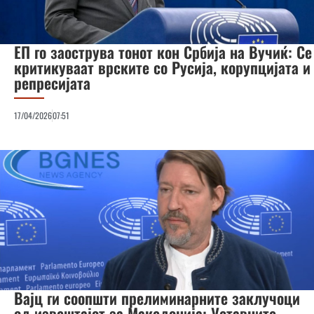
ЕП го заострува тонот кон Србија на Вучиќ: Се
критикуваат врските со Русија, корупцијата и
репресијата
17/04/2026
07:51
Вајц ги соопшти прелиминарните заклучоци
од извештајот за Македонија: Уставните