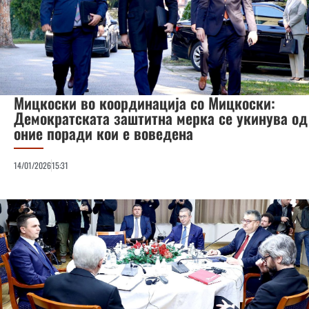
Мицкоски во координација со Мицкоски:
Демократската заштитна мерка се укинува од
оние поради кои е воведена
14/01/2026
15:31