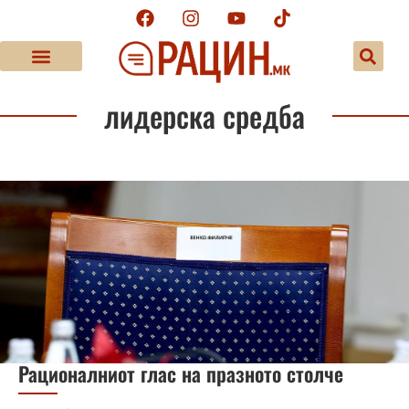
лидерска средба
Рационалниот глас на празното столче