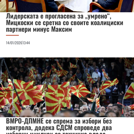
Лидерската е прогласена за „умрено“,
Мицкоски се сретна со своите коалициски
партнери минус Максим
14/01/2026
13:44
ВМРО-ДПМНЕ се спрема за избори без
контрола, додека СДСМ спроведе два
изборни циклуси со техничка влада