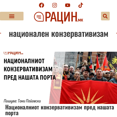
национален конзервативизам
Националниот конзервативизам пред нашата
порта