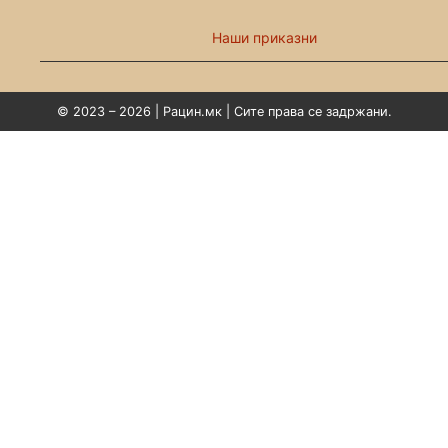
Наши приказни
© 2023 – 2026 | Рацин.мк | Сите права се задржани.