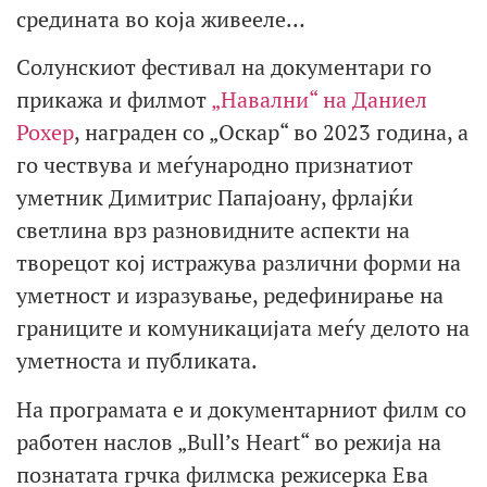
средината во која живееле…
Солунскиот фестивал на документари го
прикажа и филмот
„Навални“ на Даниел
Рохер
, награден со „Оскар“ во 2023 година, а
го чествува и меѓународно признатиот
уметник Димитрис Папајоану, фрлајќи
светлина врз разновидните аспекти на
творецот кој истражува различни форми на
уметност и изразување, редефинирање на
границите и комуникацијата меѓу делото на
уметноста и публиката.
На програмата е и документарниот филм со
работен наслов „Bull’s Heart“ во режија на
познатата грчка филмска режисерка Ева