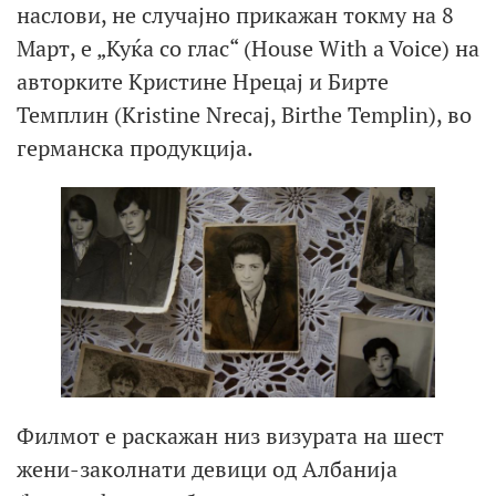
наслови, не случајно прикажан токму на 8
Март, е „Куќа со глас“ (House With a Voice) на
авторките Кристине Нрецај и Бирте
Темплин (Kristine Nrecaj, Birthe Templin), во
германска продукција.
Филмот е раскажан низ визурата на шест
жени-заколнати девици од Албанија