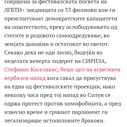
совршена за фестивалската посвета на
ЛГБТИ+ заедницата со 33 филмови кои ги
преиспитуваат демократските капацитети
на општеството, преку ослободувањето од
стегите и родовото самоодредување, во
земјата домаќин и остатокот во светот.
Секако дека не оди лесно, бидејќи во
неделата вечерта лидерот на СИРИЗА,
Стефанос Каселакис, беше цел на агресивен
вербален напад
кога сакал да присуствува
на една од фестивалските проекции, иако
неколку часа пред тој напад во Солун се
одржа протест против хомофобијата, а пред
извесно време и грчкиот парламент ги
легализираше истополовите бракови.