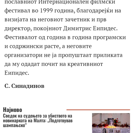
пославниот Интернационален филмски
фестивал во 1999 година, благодарејќи на
визијата на неговиот зачетник и прв
директор, покојниот Димитрис Еипидес.
Фестивалот од година в година програмски
и содржински расте, а неговите
организатори не ја пропуштаат приликата
да му одадат почит на креативниот
Еипидес.
С. Синадинов
Најново
Сведок на судењето за убиството на
новинарката на Малта: „Подготвував
шампањско“