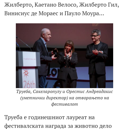
Жилберто, Каетано Велосо, Жилберто Гил,
Винисиус де Мораес и Пауло Моура…
Труеба, Сакеларопулу и Орестис Андреадакис
(уметнички директор) на отворањето на
фестивалот
Труеба е годинешниот лауреат на
фестивалската награда за животно дело