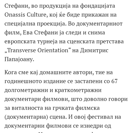
Стефани, во продукција на фондацијата
Onassis Culture, кој ќе биде прикажан на
специјална проекција. Во документарниот
филм, Ева Стефани ја следи и снима
европската турнеја на сценската претстава
„Transverse Orientation“ на Димитрис
Папајоану.
Кога сме кај домашните автори, тие на
годинешното издание се застапени со 67
долгометражни и краткометражни
документари филмови, што доволно говори
за виталноста на грчката филмска
(документарна) сцена. И овој фестивал на
документарни филмови се изнедри од