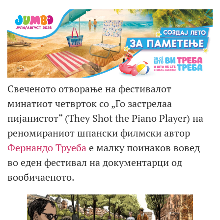
Свеченото отворање на фестивалот
минатиот четврток со „Го застрелаа
пијанистот“ (They Shot the Piano Player) на
реномираниот шпански филмски автор
Фернандо Труеба
е малку поинаков вовед
во еден фестивал на документарци од
вообичаеното.