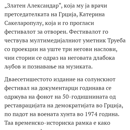
„Златен Александар“, која му ја врачи
претседателката на Грција, Катерина
Сакеларопулу, која и го прогласи
фестивалот за отворен. Фестивалот го
чествува мултимедијалниот уметник Труеба
со проекции на уште три негови наслови,
чии стории се одраз на неговата длабока
љубов и познавање на музиката.
Дваесетишестото издание на солунскиот
фестивал на документарци годинава се
одржува на фонот на 50-годишнината од
реставрацијата на демократијата во Грција,
по падот на воената хунта во 1974 година.
Таа временско-историска рамка е како