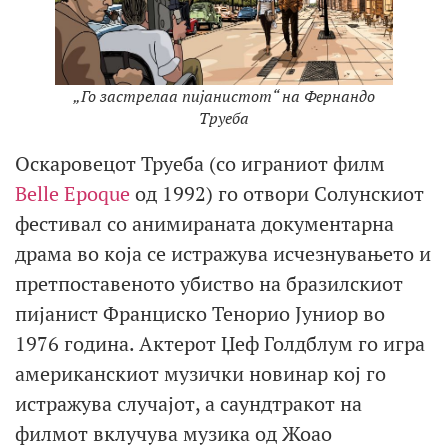
„Го застрелаа пијанистот“ на Фернандо
Труеба
Оскаровецот Труеба (со играниот филм
Belle Epoque
од 1992) го отвори Солунскиот
фестивал со анимиранaта документарна
драма во која се истражува исчезнувањето и
претпоставеното убиство на бразилскиот
пијанист Франциско Тенорио Јуниор во
1976 година. Актерот Џеф Голдблум го игра
американскиот музички новинар кој го
истражува случајот, а саундтракот на
филмот вклучува музика од Жоао