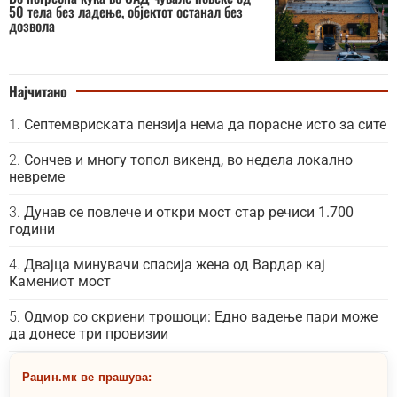
50 тела без ладење, објектот останал без
дозвола
Најчитано
Септемвриската пензија нема да порасне исто за сите
Сончев и многу топол викенд, во недела локално
невреме
Дунав се повлече и откри мост стар речиси 1.700
години
Двајца минувачи спасија жена од Вардар кај
Камениот мост
Одмор со скриени трошоци: Едно вадење пари може
да донесе три провизии
Рацин.мк ве прашува: