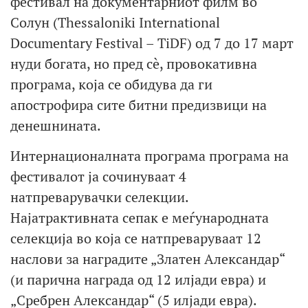
фестивал на документарниот филм во
Солун (Thessaloniki International
Documentary Festival – TiDF) од 7 до 17 март
нуди богата, но пред сè, провокативна
програма, која се обидува да ги
апострофира сите битни предизвици на
денешнината.
Интернационалната програма програма на
фестивалот ја сочинуваат 4
натпреварувачки селекции.
Најатрактивната сепак е меѓународната
селекција во која се натпреваруваат 12
наслови за наградите „Златен Александар“
(и парична награда од 12 илјади евра) и
„Сребрен Александар“ (5 илјади евра).