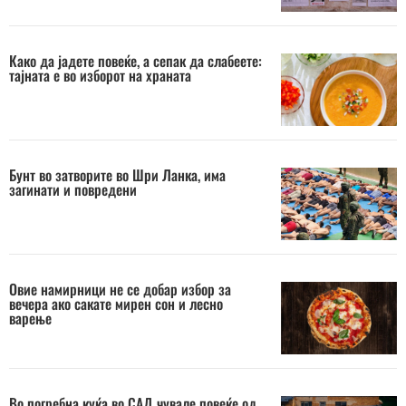
Како да јадете повеќе, а сепак да слабеете:
тајната е во изборот на храната
Бунт во затворите во Шри Ланка, има
загинати и повредени
Овие намирници не се добар избор за
вечера ако сакате мирен сон и лесно
варење
Во погребна куќа во САД чувале повеќе од