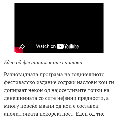
Еден од фестивалските спотови
Разновидната програма на годинешното
фестивалско издание содржи наслови кои ги
допираат некои од најосетливите точки на
денешнината со сите нејзини предности, а
многу повеќе маани од кои е составен
аполитичката некоректност. Еден од тие