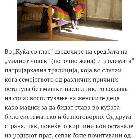
Во „Куќа со глас“ сведочите на средбата на
„малиот човек“ (поточно жена) и „големата“
патријархална традиција, која во случаи
кога семејството од различни причини
останува без машки наследник, го создава
на сила: воспитување на женските деца
како машки за да бидат глава во куќата
било систематско и безпоговорно. Од друга
страна, пак, повеќето вирџини кои останале
на родниот праг, сепак биле почитувани од