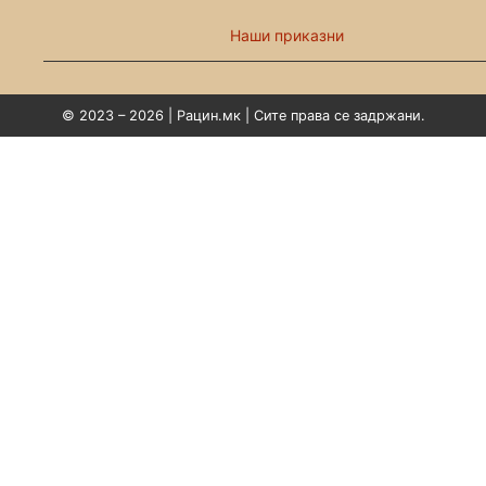
Наши приказни
© 2023 – 2026 | Рацин.мк | Сите права се задржани.