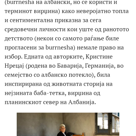
(burrnesha на албански, но се користи и
терминот вирџина) како неверојатно топла
и сентиментална приказна за сега
средовечни личности кои уште од ранотото
детството (некои со самото раѓање биле
прогласени за burrnesha) немале право на
избор. Едната од авторките, Кристине
Нрецај (родена во Баварија, Германија, во
семејство со албанско потекло), била
инспирирана од животната сторија на
нејзината баба-тетка, вирџина од
планинскиот север на Албанија.