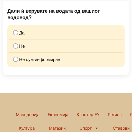
Дали ѝ верувате на водата од вашиот
водовод?
Да
Не
Не сум информиран
Македонија
Економија
Кластер ЕУ
Регион
Култура
Магазин
Спорт
Ставови