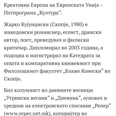
Креативна Европа на Европската Унија –
Потпрограма „Култура“.
Жарко Кујунџиски (Скопје, 1980) е
македонски романсиер, есеист, драмски
автор, поет, преведувач и филмски
критичар. Дипломирал во 2003 година, а
подоцна и магистрирал на Катедрата за
општа и компаративна книжевност при
Филолошкиот факултет „Блаже Конески“ во
Скопје.
Бил колумнист во дневните весници
„Утрински весник“ и „Дневник“, основач и
уредник на електронското списание „Репер“
(www.reper.net.mk), копирајтер во