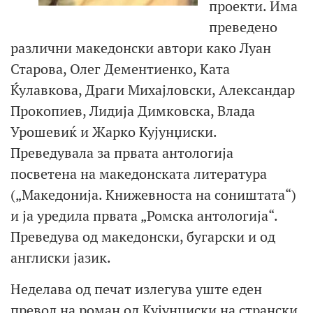
проекти. Има
преведено
различни македонски автори како Луан
Старова, Олег Дементиенко, Ката
Ќулавкова, Драги Михајловски, Александар
Прокопиев, Лидија Димковска, Влада
Урошевиќ и Жарко Кујунџиски.
Преведувала за првата антологија
посветена на македонската литература
(„Македонија. Книжевноста на соништата“)
и ја уредила првата „Ромска антологија“.
Преведува од македонски, бугарски и од
англиски јазик.
Неделава од печат излегува уште еден
превод на роман од Кујунџиски на странски