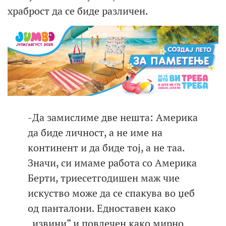
храброст да се биде различен.
-Да замислиме две нешта: Америка
да биде личност, а не име на
континент и да биде тој, а не таа.
Значи, си имаме работа со Америка
Берти, триесетгодишен маж чие
искуство може да се спакува во џеб
од панталони. Едноставен како
„извини“ и повлечен како мирно