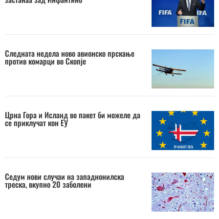
Следната недела ново авионско прскање
против комарци во Скопје
Црна Гора и Исланд во пакет би можеле да
се приклучат кон ЕУ
Седум нови случаи на западнонилска
треска, вкупно 20 заболени