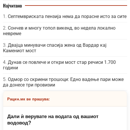
Најчитано
Септемвриската пензија нема да порасне исто за сите
Сончев и многу топол викенд, во недела локално
невреме
Двајца минувачи спасија жена од Вардар кај
Камениот мост
Дунав се повлече и откри мост стар речиси 1.700
години
Одмор со скриени трошоци: Едно вадење пари може
да донесе три провизии
Рацин.мк ве прашува:
Дали ѝ верувате на водата од вашиот
водовод?