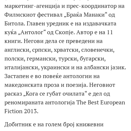
маркетинг-агенција и прес-координатор на
Филмскиот фестивал „Браќа Манаки“ од
Битола. Главен уредник е на издавачката
куќа „Антолог“ од Скопје. Автор е на 11
книги. Негови дела се преведени на
англиски, српски, хрватски, словенечки,
полски, германски, турски, бугарски,
италијански, украински и на албански јазик.
Застапен е во повеќе антологии на
македонската проза и поезија. Неговиот
расказ „Кога се губат очилата“ е дел од
реномираната антологија The Best European
Fiction 2013.
Добитник е на голем број книжевни