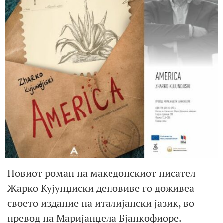
Новиот роман на македонскиот писател
Жарко Кујунџиски деновиве го доживеа
своето издание на италијански јазик, во
превод на Маријанџела Бјанкофиоре.