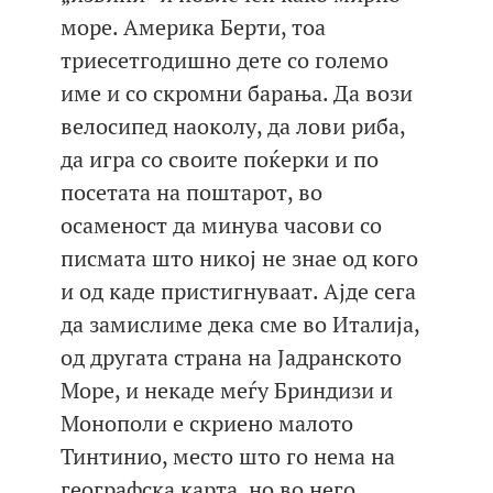
море. Америка Берти, тоа
триесетгодишно дете со големо
име и со скромни барања. Да вози
велосипед наоколу, да лови риба,
да игра со своите поќерки и по
посетата на поштарот, во
осаменост да минува часови со
писмата што никој не знае од кого
и од каде пристигнуваат. Ајде сега
да замислиме дека сме во Италија,
од другата страна на Јадранското
Море, и некаде меѓу Бриндизи и
Монополи е скриено малото
Тинтинио, место што го нема на
географска карта, но во него