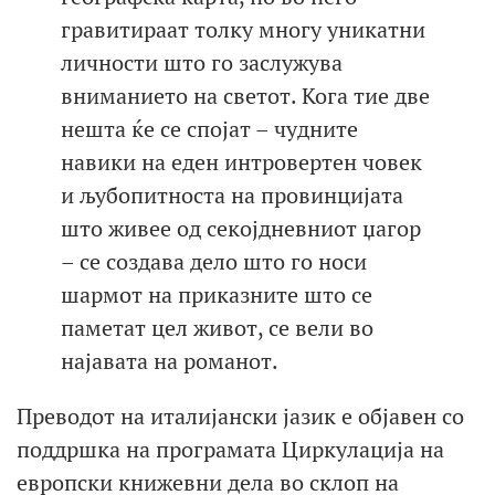
гравитираат толку многу уникатни
личности што го заслужува
вниманието на светот. Кога тие две
нешта ќе се спојат – чудните
навики на еден интровертен човек
и љубопитноста на провинцијата
што живее од секојдневниот џагор
– се создава дело што го носи
шармот на приказните што се
паметат цел живот, се вели во
најавата на романот.
Преводот на италијански јазик е објавен со
поддршка на програмата Циркулација на
европски книжевни дела во склоп на