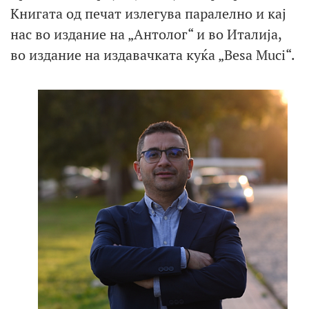
Книгата од печат излегува паралелно и кај
нас во издание на „Антолог“ и во Италија,
во издание на издавачката куќа „Besa Muci“.