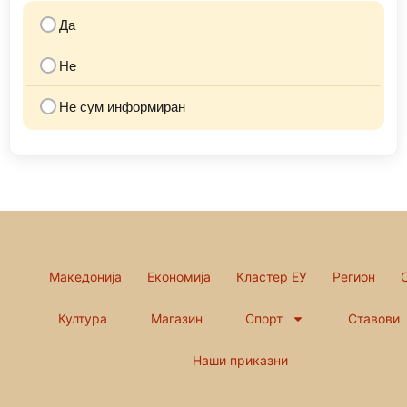
Да
Не
Не сум информиран
Македонија
Економија
Кластер ЕУ
Регион
Култура
Магазин
Спорт
Ставови
Наши приказни