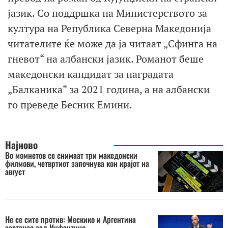
јазик. Со поддршка на Министерството за
култура на Република Северна Македонија
читателите ќе може да ја читаат „Сфинга на
гневот“ на албански јазик. Романот беше
македонски кандидат за наградата
„Балканика“ за 2021 година, а на албански
го преведе Бесник Емини.
Најново
Во момнетов се снимаат три македонски
филмови, четвртиот започнува кон крајот на
август
Не се сите против: Мескико и Аргентина
застанаа зад Инфантино