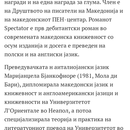
награди и на една награда за глума. Член е
на Друштвото на писатели на Македонија и
на македонскиот ПЕН-центар. Романот
Spectator е прв дебитантски роман во
современата македонска книжевност со
осум изданија и досега е преведен на
полски и на англиски јазик.
Преведувачката н аиталиојански јазик
Маријанџела Бјанкофиоре (1981, Мола ди
Бари), дипломирала македонски јазик и
книжевност и англоамерикански јазици и
книжевности на Универзитетот
Л’Ориентале во Неапол, а потоа
специјализирала теорија и практика на
литературниот превод на Универзитетот во