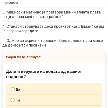
невреме
Мицкоски магично ја претвори минималната плата
во „куповна моќ на сите граѓани“
Станари стравуваат дека проектот кај „Лимак“ ќе им
ја загрози зградата
Одмор со скриени трошоци: Едно вадење пари може
да донесе три провизии
Рацин.мк ве прашува:
Дали ѝ верувате на водата од вашиот
водовод?
Да
Не