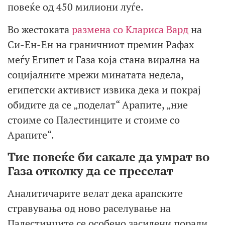
повеќе од 450 милиони луѓе.
Во жестоката
размена со Клариса Вард
на
Си-Ен-Ен на граничниот премин Рафах
меѓу Египет и Газа која стана вирална на
социјалните мрежи минатата недела,
египетски активист извика дека и покрај
обидите да се „поделат“ Арапите, „ние
стоиме со Палестинците и стоиме со
Арапите“.
Тие повеќе би сакале да умрат во
Газа отколку да се преселат
Аналитичарите велат дека арапските
стравувања од ново раселување на
Палестинците се особено засилени поради