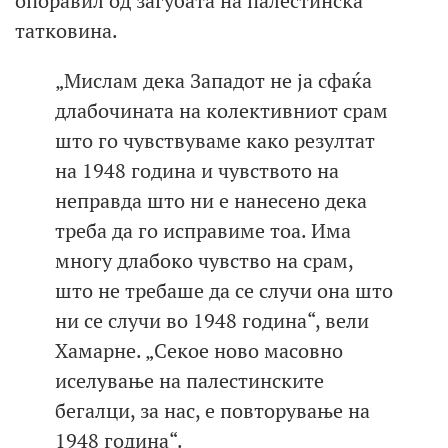
опоравил од загубата на палестинска
татковина.
„Мислам дека Западот не ја сфаќа
длабочината на колективниот срам
што го чувствуваме како резултат
на 1948 година и чувството на
неправда што ни е нанесено дека
треба да го исправиме тоа. Има
многу длабоко чувство на срам,
што не требаше да се случи она што
ни се случи во 1948 година“, вели
Хамарне. „Секое ново масовно
иселување на палестинските
бегалци, за нас, е повторување на
1948 година“.