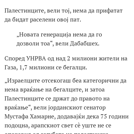
Палестинците, вели тој, нема да прифатат
да бидат раселени овој пат.
„Новата генерација нема да го
дозволи тоа“, вели Дабабшех.
Според УНРВА од над 2 милиони жители на
Газа, 1,7 милиони се бегалци.
„Израелците отсекогаш беа категорични да
нема враќање на бегалците, и затоа
Палестинците се држат до правото на
враќање“, вели јорданскиот сенатор
Мустафа Хамарне, додавајќи дека 75 години
подоцна, арапскиот свет сè уште не се