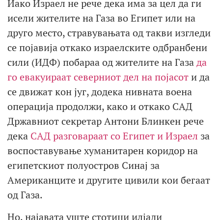
Иако Израел не рече дека има за цел да ги
исели жителите на Газа во Египет или на
друго место, стравувањата од такви изгледи
се појавија откако израелските одбранбени
сили (ИДФ) побараа од жителите на Газа
да
го евакуираат северниот дел на појасот
и да
се движат кон југ, додека нивната воена
операција продолжи, како и откако САД
Државниот секретар Антони Блинкен рече
дека
САД разговараат со Египет и Израел
за
воспоставување хуманитарен коридор на
египетскиот полуостров Синај за
Американците и другите цивили кои бегаат
од Газа.
Но, најавата уште стотици илјади