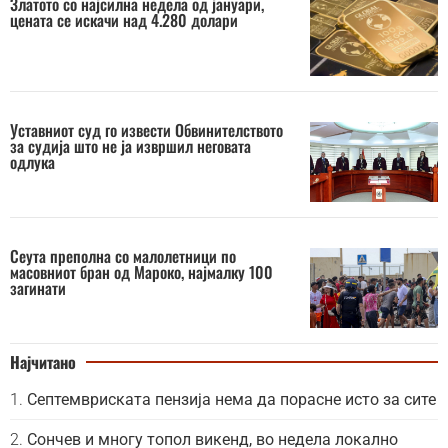
Златото со најсилна недела од јануари,
цената се искачи над 4.280 долари
Уставниот суд го извести Обвинителството
за судија што не ја извршил неговата
одлука
Сеута преполна со малолетници по
масовниот бран од Мароко, најмалку 100
загинати
Најчитано
Септемвриската пензија нема да порасне исто за сите
Сончев и многу топол викенд, во недела локално