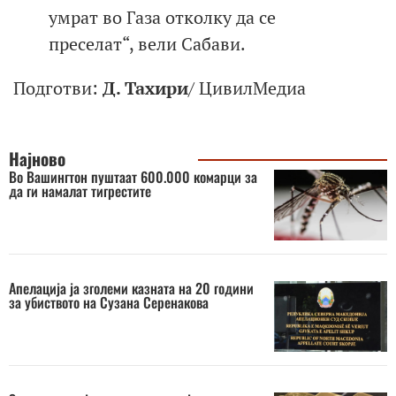
умрат во Газа отколку да се
преселат“, вели Сабави.
Подготви:
Д. Тахири
/ ЦивилМедиа
Најново
Во Вашингтон пуштаат 600.000 комарци за
да ги намалат тигрестите
Апелација ја зголеми казната на 20 години
за убиството на Сузана Серенакова