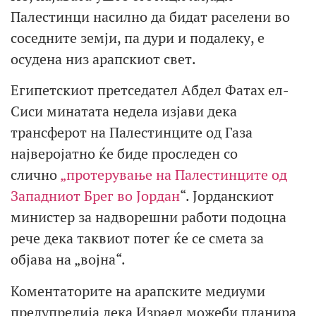
Палестинци насилно да бидат раселени во
соседните земји, па дури и подалеку, е
осудена низ арапскиот свет.
Египетскиот претседател Абдел Фатах ел-
Сиси минатата недела изјави дека
трансферот на Палестинците од Газа
најверојатно ќе биде проследен со
слично
„протерување на Палестинците од
Западниот Брег во Јордан
“. Јорданскиот
министер за надворешни работи подоцна
рече дека таквиот потег ќе се смета за
објава на „војна“.
Коментаторите на арапските медиуми
предупредија дека Израел можеби планира