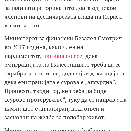
запаливата реторика што доаѓа од некои
членови на десничарската влада на Израел
во минатото.
Министерот за финансии Безалел Смотрич
во 2017 година, како член на
парламентот,
напиша во есеј
дека
емиграцијата на Палестинците треба да се
охрабри и поттикне, додавајќи дека идејата
дека емиграцијата е сурова е „апсурдна“.
Процесот, тврди тој, не треба да биде
„сурово протерување“, туку да се направи на
начин што е „планиран, подготвен и
заснован на желба за подобар живот.
Министерот за национална безбедност на