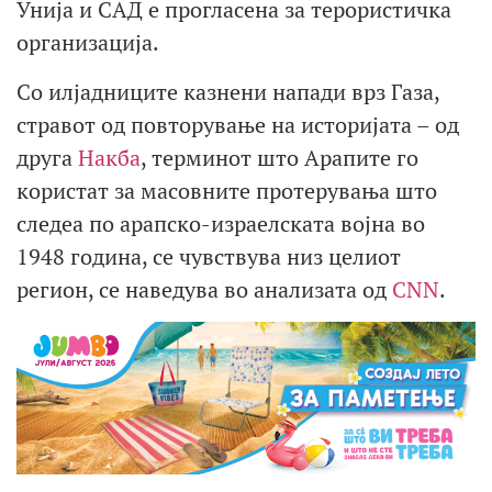
Унија и САД е прогласена за терористичка
организација.
Со илјадниците казнени напади врз Газа,
стравот од повторување на историјата – од
друга
Накба
, терминот што Арапите го
користат за масовните протерувања што
следеа по арапско-израелската војна во
1948 година, се чувствува низ целиот
регион, се наведува во анализата од
CNN
.