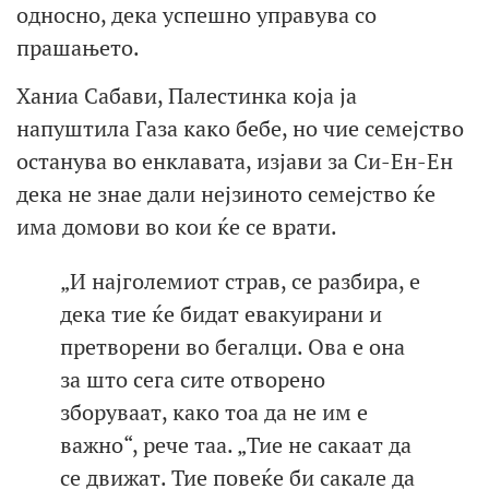
односно, дека успешно управува со
прашањето.
Ханиа Сабави, Палестинка која ја
напуштила Газа како бебе, но чие семејство
останува во енклавата, изјави за Си-Ен-Ен
дека не знае дали нејзиното семејство ќе
има домови во кои ќе се врати.
„И најголемиот страв, се разбира, е
дека тие ќе бидат евакуирани и
претворени во бегалци. Ова е она
за што сега сите отворено
зборуваат, како тоа да не им е
важно“, рече таа. „Тие не сакаат да
се движат. Тие повеќе би сакале да