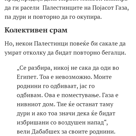
да ги расели Палестинците на Појасот Газа,
па дури и повторно да го окупира.
Колективен срам
Но, некои Палестинци повеќе би сакале да
умрат отколку да бидат повторно бегалци.
„Се разбира, никој не сака да оди во
Египет. Тоа е невозможно. Моите
роднини го одбиваат, јас го
одбивам. Ова е поместување. Газа е
нивниот дом. Тие ќе останат таму
дури и ако тоа значи дека ќе бидат
избришани со воздушен напад“,
вели Дабабшех за своите роднини.