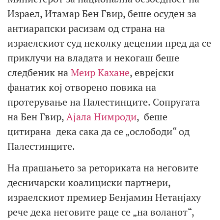
Израел, Итамар Бен Гвир, беше осуден за
антиарапски расизам од страна на
израелскиот суд неколку децении пред да се
приклучи на владата и некогаш беше
следбеник на
Меир Кахане
, еврејски
фанатик кој отворено повика на
протерување на Палестинците. Сопругата
на Бен Гвир,
Ајала Нимроди
, беше
цитирана дека сака да се „ослободи“ од
Палестинците.
На прашањето за реториката на неговите
десничарски коалициски партнери,
израелскиот премиер Бенјамин Нетанјаху
рече дека неговите раце се „на воланот“,