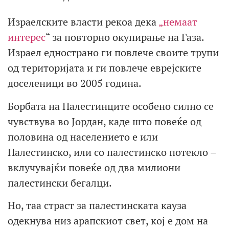
Израелските власти рекоа дека
„немаат
интерес
“ за повторно окупирање на Газа.
Израел еднострано ги повлече своите трупи
од територијата и ги повлече еврејските
доселеници во 2005 година.
Борбата на Палестинците особено силно се
чувствува во Јордан, каде што повеќе од
половина од населението е или
Палестинско, или со палестинско потекло –
вклучувајќи повеќе од два милиони
палестински бегалци.
Но, таа страст за палестинската кауза
одекнува низ арапскиот свет, кој е дом на