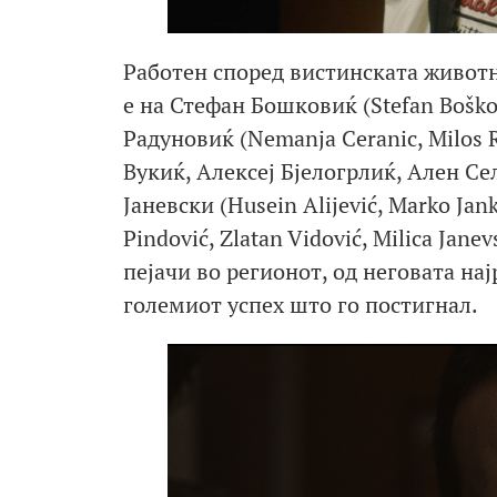
Работен според вистинската живот
е на Стефан Бошковиќ (Stefan Bošk
Радуновиќ (Nemanja Ceranic, Milos 
Вукиќ, Алексеј Бјелогрлиќ, Ален С
Јаневски (Husein Alijević, Marko Janke
Pindović, Zlatan Vidović, Milica Jan
пејачи во регионот, од неговата на
големиот успех што го постигнал.