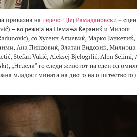
на приказна на
пејачот Џеј Рамадановски
– сцен
ović) – во режија на Немања Ќераниќ и Милош
Radunovic), со Хусеин Алиевиќ, Марко Јанкетиќ,
елими, Ана Пиндовиќ, Златан Видовиќ, Милиоца
tić, Stefan Vukić, Aleksej Bjelogrlić, Alen Selimi,
evski), „Недела“ го следи животот на еден од оми
јрана младост мината на дното на општеството 