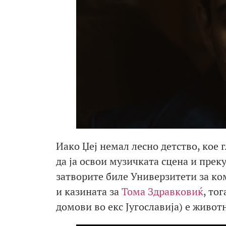
Иако Џеј немал лесно детство, кое 
да ја освои музичката сцена и прек
затворите биле Универзитети за ко
и казината за
Тома Здравковиќ
, то
домови во екс Југославија) е живот