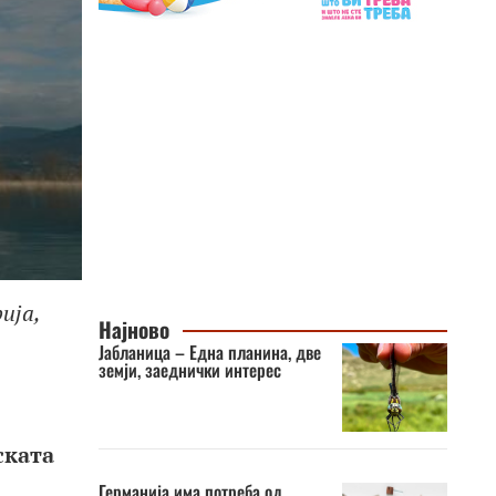
ија,
Најново
Јабланица – Една планина, две
земји, заеднички интерес
ската
Германија има потреба од