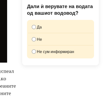
Дали ѝ верувате на водата
од вашиот водовод?
Да
Не
Не сум информиран
успеал
Ако
феаните
вните