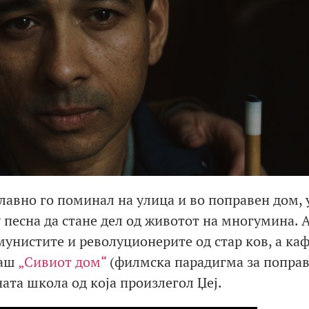
главно го поминал на улица и во поправен дом, 
у песна да стане дел од животот на многумина. 
мунистите и револуционерите од стар ков, а ка
гаш
„Сивиот дом“
(филмска парадигма за попра
ната школа од која произлегол Џеј.