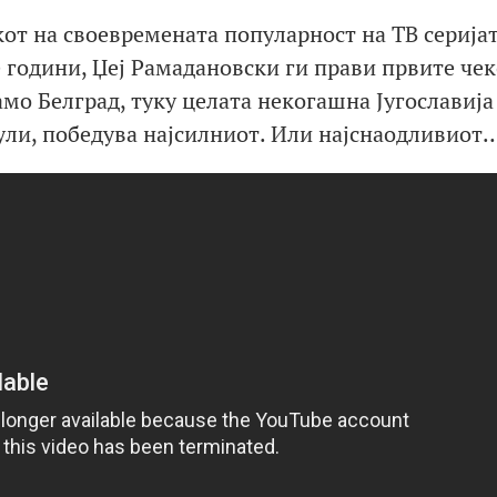
кот на своевремената популарност на ТВ серија
е години, Џеј Рамадановски ги прави првите чек
амо Белград, туку целата некогашна Југославија
пули, победува најсилниот. Или најснаодливиот