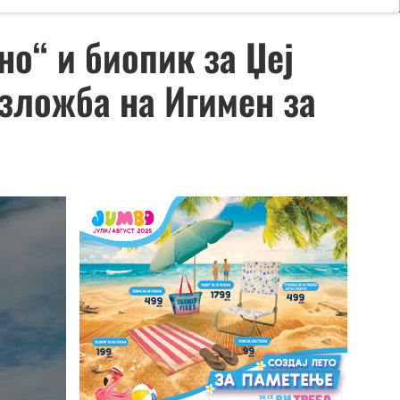
о“ и биопик за Џеј
изложба на Игимен за