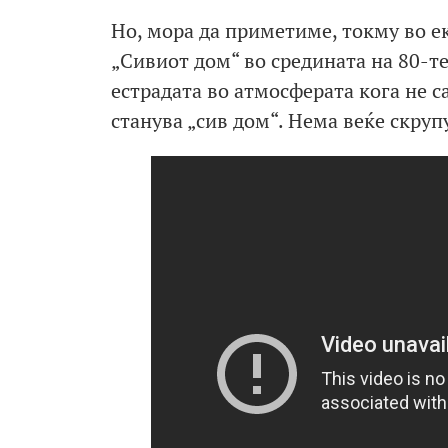
Но, мора да приметиме, токму во е
„Сивиот дом“ во средината на 80-т
естрадата во атмосферата кога не с
станува „сив дом“. Нема веќе скру