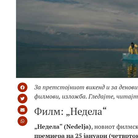
За претстојниот викенд и за денови
филмови, изложба. Гледајте, читај
Филм: „Недела“
„Недела“ (Nedelja)
, новиот филмск
премиера на 25 јануари (четврток