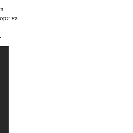
та
ори на
…