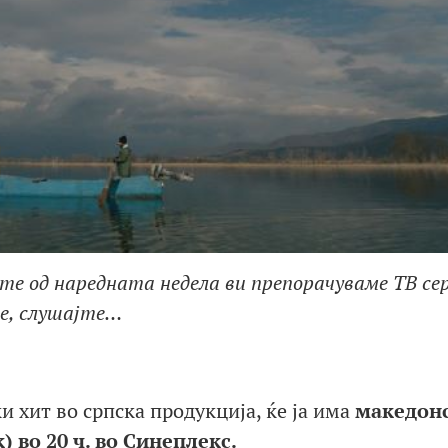
те од наредната недела ви препорачуваме ТВ сер
те, слушајте…
и хит во српска продукција, ќе ја има
македон
) во 20 ч. во Синеплекс.