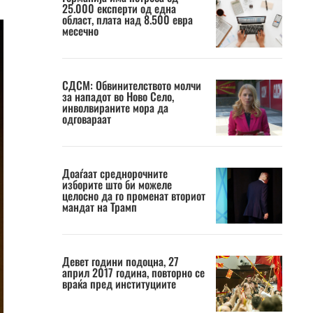
25.000 експерти од една
област, плата над 8.500 евра
месечно
СДСМ: Обвинителството молчи
за нападот во Ново Село,
инволвираните мора да
одговараат
Доаѓаат среднорочните
изборите што би можеле
целосно да го променат вториот
мандат на Трамп
Девет години подоцна, 27
април 2017 година, повторно се
враќа пред институциите