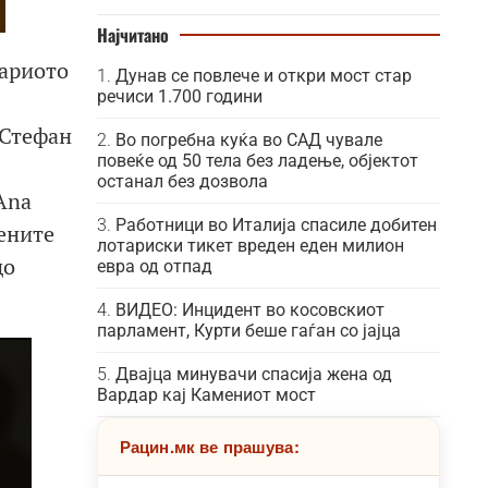
Најчитано
ариото
Дунав се повлече и откри мост стар
речиси 1.700 години
 Стефан
Во погребна куќа во САД чувале
повеќе од 50 тела без ладење, објектот
останал без дозвола
 Ana
Работници во Италија спасиле добитен
лените
лотариски тикет вреден еден милион
до
евра од отпад
ВИДЕО: Инцидент во косовскиот
парламент, Курти беше гаѓан со јајца
Двајца минувачи спасија жена од
Вардар кај Камениот мост
Рацин.мк ве прашува: