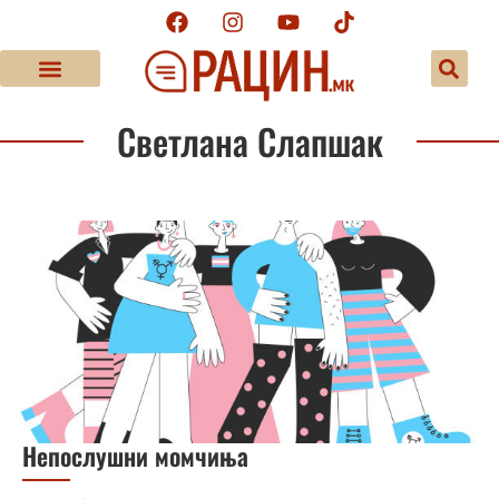
Светлана Слапшак
Непослушни момчиња