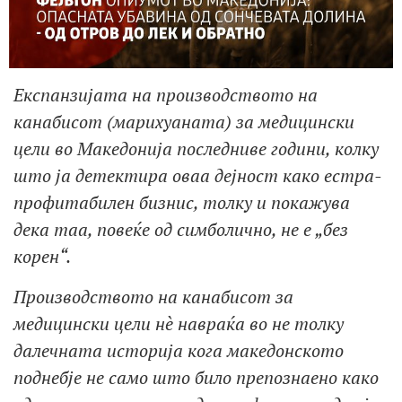
Експанзијата на производството на
канабисот (марихуаната) за медицински
цели во Македонија последниве години, колку
што ја детектира оваа дејност како естра-
профитабилен бизнис, толку и покажува
дека таа, повеќе од симболично, не е „без
корен“.
Производството на канабисот за
медицински цели нè
навраќа во не толку
далечната историја кога македонското
поднебје не само што било препознаено како