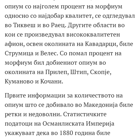
опиум со најголем процент на морфиум
односно со најдобар квалитет, се одгледувал
во Тиквеш и во Раец. Другите области во
кои се произведувал висококвалитетен
афион, освен околината на Кавадарци, биле
Струмица и Велес. Со помал процент на
морфиум бил добиениот опиум во
околината на Прилеп, Штип, Скопје,
Куманово и Кочани.
Првите информации за количеството на
опиум што се добивало во Македонија биле
ретки и недоволни. Статистичките
податоци на Османлиската Империја
укажуваат дека во 1880 година биле