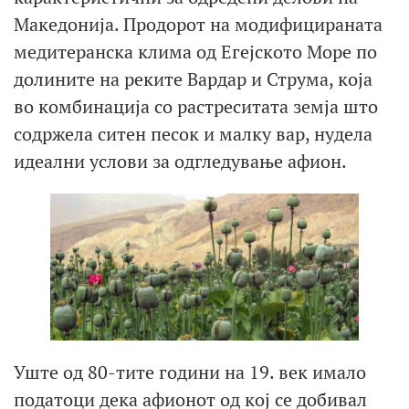
Македонија. Продорот на модифицираната
медитеранска клима од Егејското Море по
долините на реките Вардар и Струма, која
во комбинација со растреситата земја што
содржела ситен песок и малку вар, нудела
идеални услови за одгледување афион.
Уште од 80-тите години на 19. век имало
податоци дека афионот од кој се добивал