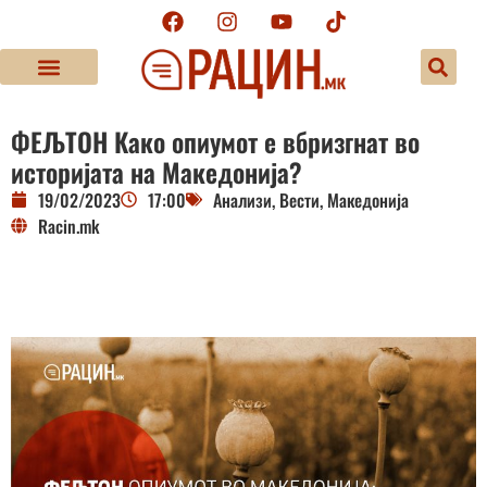
ФЕЉТОН Како опиумот е вбризгнат во
историјата на Македонија?
19/02/2023
17:00
Анализи
,
Вести
,
Македонија
Racin.mk