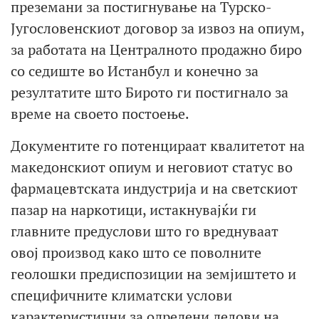
преземани за постигнување на Турско-
Југословенскиот договор за извоз на опиум,
за работата на Централното продажно биро
со седиште во Истанбул и конечно за
резултатите што Бирото ги постигнало за
време на своето постоење.
Документите го потенцираат квалитетот на
македонскиот опиум и неговиот статус во
фармацевтската индустрија и на светскиот
пазар на наркотици, истакнувајќи ги
главните предуслови што го вреднуваат
овој производ како што се поволните
геолошки предиспозиции на земјиштето и
специфичните климатски услови
карактеристични за одредени делови на