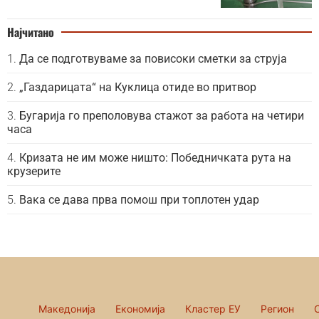
Најчитано
Да се подготвуваме за повисоки сметки за струја
„Газдарицата“ на Куклица отиде во притвор
Бугарија го преполовува стажот за работа на четири
часа
Кризата не им може ништо: Победничката рута на
крузерите
Вака се дава прва помош при топлотен удар
Македонија
Економија
Кластер ЕУ
Регион