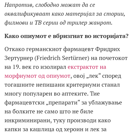
Напротив, слободно можат да се
оквалификуваат како материјал за стории,
филмови и ТВ серии од трилер жанрот.
Како опиумот е вбризгнат во историјата?
Откако германскиот фармацевт Фридрих
Зертурнер (Friedrich Sertürner) на почетокот
на 19. век го изолирал
екстрактот на
морфиумот од опиумот
, овој „лек“ според
тогашните непишани критериуми станал
многу популарен во аптеките. Тие
фармацевтски „препарати“ за ублажување
на болките не само што не биле
инкриминирани, туку производи како
капки за кашлица од хероин и лек за