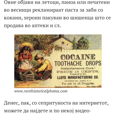
Овие објави на летоци, паноа или печатени
во весници рекламираат паста за заби со
кокаин, хероин пакуван во шишенца што се
продава во аптеки и сл.
www.rarehistoricalphotos.com
Денес, пак, со сепритуноста на интернетот,
можете да најдете и по некој видео-