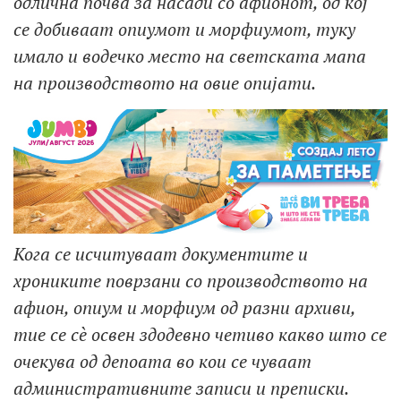
одлична почва за насади со афионот, од кој
се добиваат опиумот и морфиумот, туку
имало и водечко место на светската мапа
на производството на овие опијати.
Кога се исчитуваат документите и
хрониките поврзани со производството на
афион, опиум и морфиум од разни архиви,
тие се сè освен здодевно четиво какво што се
очекува од депоата во кои се чуваат
административните записи и преписки.