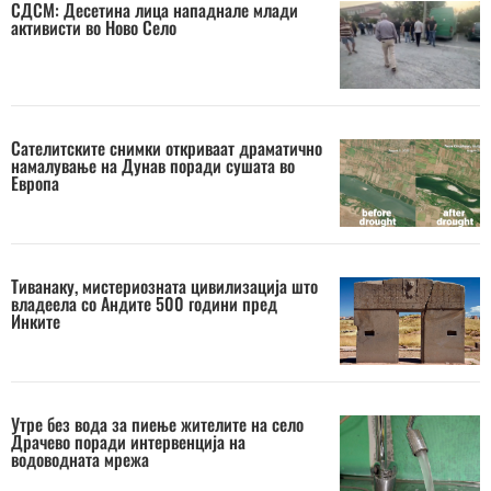
СДСМ: Десетина лица нападнале млади
активисти во Ново Село
Сателитските снимки откриваат драматично
намалување на Дунав поради сушата во
Европа
Тиванаку, мистериозната цивилизација што
владеела со Андите 500 години пред
Инките
Утре без вода за пиење жителите на село
Драчево поради интервенција на
водоводната мрежа