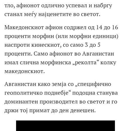
тло, афионот одлично успевал и набргу
станал меѓу најценетите во светот.
Македонскиот афион содржел од 14 до 16
проценти морфин (или морфни единици)
наспроти кинескиот, со само 3 до 5
проценти. Само афионот во Авганистан
имал слична морфинска „реколта“ колку
македонскиот.
Авганистан како земја со „специфично
геополитичко поднебје“ подоцна станува
доминантен производител во светот и го
држи тој примат до ден денешен.