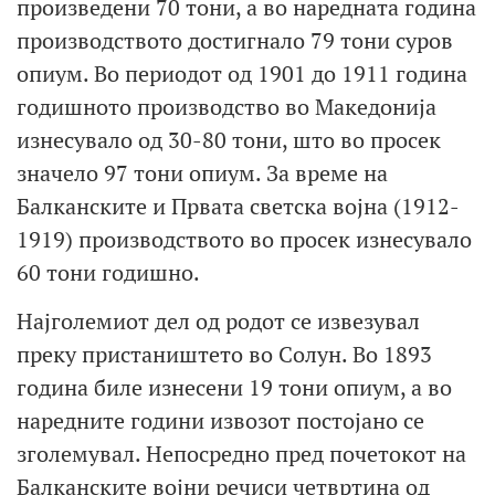
произведени 70 тони, а во наредната година
производството достигнало 79 тони суров
опиум. Во периодот од 1901 до 1911 година
годишното производство во Македонија
изнесувало од 30-80 тони, што во просек
значело 97 тони опиум. За време на
Балканските и Првата светска војна (1912-
1919) производството во просек изнесувало
60 тони годишно.
Најголемиот дел од родот се извезувал
преку пристаништето во Солун. Во 1893
година биле изнесени 19 тони опиум, а во
наредните години извозот постојано се
зголемувал. Непосредно пред почетокот на
Балканските војни речиси четвртина од