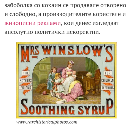
забоболка со кокаин се продавале отворено
и слободно, а производителите користеле и
живописни реклами
, кои денес изгледаат
апсолутно политички некоректни.
www.rarehistoricalphotos.com