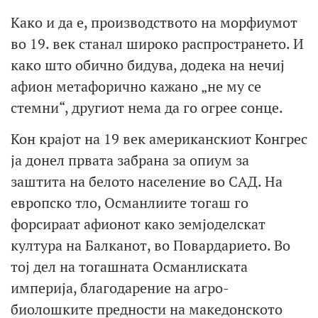
Како и да е, производството на морфиумот
во 19. век станал широко распространето. И
како што обично бидува, додека на нечиј
афион метафорично кажано „не му се
стемни“, другиот нема да го огрее сонце.
Кон крајот на 19 век американскиот Конгрес
ја донел првата забрана за опиум за
заштита на белото население во САД. На
европско тло, Османлиите тогаш го
форсираат афионот како земјоделскат
култура на Балканот, во Повардарието. Во
тој дел на тогашната Османлиската
империја, благодарение на агро-
биолошките предности на македонското