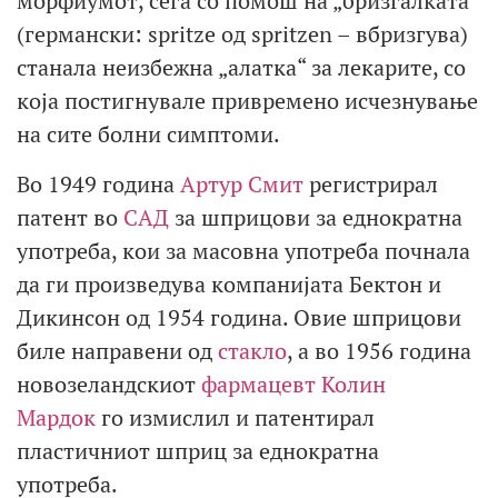
морфиумот, сега со помош на „бризгалката“
(германски: spritze од spritzen – вбризгува)
станала неизбежна „алатка“ за лекарите, со
која постигнувале привремено исчезнување
на сите болни симптоми.
Во 1949 година
Артур Смит
регистрирал
патент во
САД
за шприцови за еднократна
употреба, кои за масовна употреба почнала
да ги произведува компанијата Бектон и
Дикинсон од 1954 година. Овие шприцови
биле направени од
стакло
, а во 1956 година
новозеландскиот
фармацевт
Колин
Мардок
го измислил и патентирал
пластичниот шприц за еднократна
употреба.