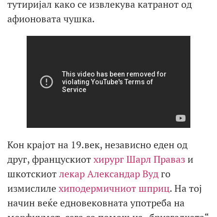
тутиријал како се извлекува катранот од
афионовата чушка.
Кон крајот на 19.век, независно еден од
друг, францускиот
хирург
Шарл Праваз
и
шкотскиот
лекар
Александар Вуд
го
измислиле
хиподермичниот шприц
. На тој
начин веќе едновековната употреба на