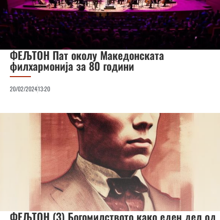
ФЕЉТОН Пат околу Македонската
филхармонија за 80 години
20/02/2024
13:20
ФЕЉТОН (3) Богомилството како еден дел од