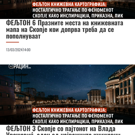
ФЕЉТОН 6 Празните места на книжевната
мапа на Скопје кои допрва треба да се
пополнуваат
13/03/2024
14:00
ФЕЉТОН 3 Скопје со пајтонот на Влада
Урошевиќ, еден од најважните книжевни