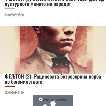
културното минато на народот
14/01/2024
18:00
ФЕЉТОН (2): Рациновата безрезервна верба
во богомилството
13/01/2024
14:00
Вчитај повеќе