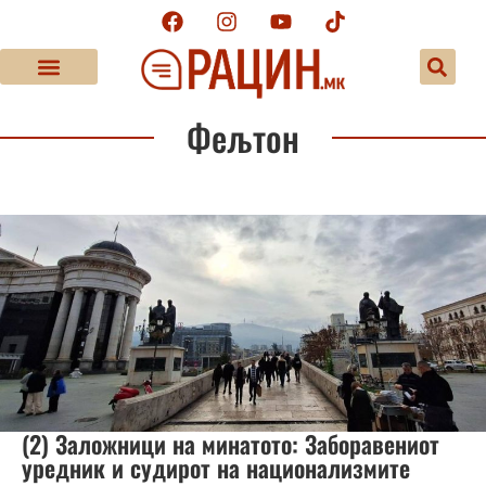
Фељтон
(2) Заложници на минатото: Заборавениот
уредник и судирот на национализмите