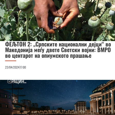
ФЕЉТОН 2: „Српските национални дејци“ во
Македонија меѓу двете Светски војни: ВМРО
во центарот на опиумското прашање
23/04/2024
17:00