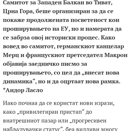
Самитот за Западен Балкан во Тиват,
Црна Гора, беше организиран за да се
покаже продолжената посветеност кон
проширувањето на ЕУ, но и намерата да
се забрза овој историски процес. Како
вовед во самитот, германскиот канцелар
Мерц и францускиот претседател Макрон
објавија заедничко писмо за
проширувањето, со цел да „внесат нова
динамика“, но и да оцртаат нова рамка.
*Андор Ласло
Иако почнаа да се користат нови изрази,
како „привилегиран пристап“ до
внатрешниот пазар или „прогресивен
набљудувачки статус“, беа видливи многу