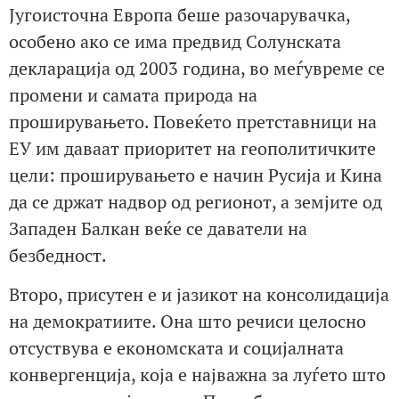
Југоисточна Европа беше разочарувачка,
особено ако се има предвид Солунската
декларација од 2003 година, во меѓувреме се
промени и самата природа на
проширувањето. Повеќето претставници на
ЕУ им даваат приоритет на геополитичките
цели: проширувањето е начин Русија и Кина
да се држат надвор од регионот, а земјите од
Западен Балкан веќе се даватели на
безбедност.
Второ, присутен е и јазикот на консолидација
на демократиите. Она што речиси целосно
отсуствува е економската и социјалната
конвергенција, која е најважна за луѓето што