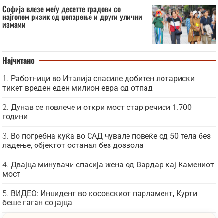
Софија влезе меѓу десетте градови со
најголем ризик од џепарење и други улични
измами
Најчитано
Работници во Италија спасиле добитен лотариски
тикет вреден еден милион евра од отпад
Дунав се повлече и откри мост стар речиси 1.700
години
Во погребна куќа во САД чувале повеќе од 50 тела без
ладење, објектот останал без дозвола
Двајца минувачи спасија жена од Вардар кај Камениот
мост
ВИДЕО: Инцидент во косовскиот парламент, Курти
беше гаѓан со јајца