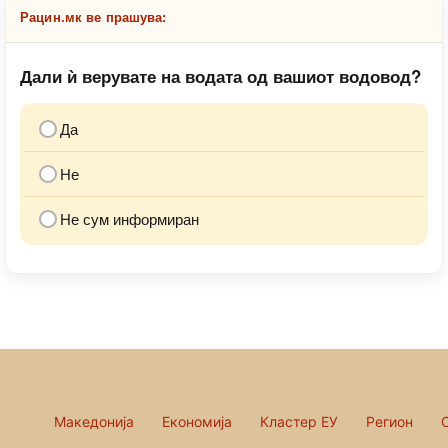
Рацин.мк ве прашува:
Дали ѝ верувате на водата од вашиот водовод?
Да
Не
Не сум информиран
Македонија
Економија
Кластер ЕУ
Регион