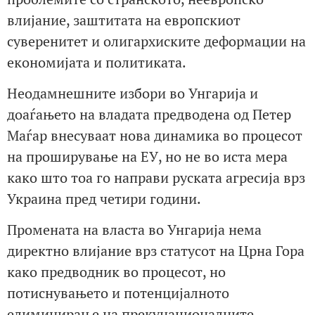
влијание, заштитата на европскиот
суверенитет и олигархиските деформации на
економијата и политиката.
Неодамнешните избори во Унгарија и
доаѓањето на владата предводена од Петер
Маѓар внесуваат нова динамика во процесот
на проширување на ЕУ, но не во иста мера
како што тоа го направи руската агресија врз
Украина пред четири години.
Промената на власта во Унгарија нема
директно влијание врз статусот на Црна Гора
како предводник во процесот, но
потиснувањето и потенцијалното
елиминирање на прекунационалните