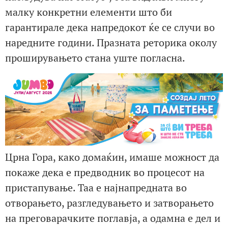
малку конкретни елементи што би
гарантирале дека напредокот ќе се случи во
наредните години. Празната реторика околу
проширувањето стана уште погласна.
Црна Гора, како домаќин, имаше можност да
покаже дека е предводник во процесот на
пристапување. Таа е најнапредната во
отворањето, разгледувањето и затворањето
на преговарачките поглавја, а одамна е дел и