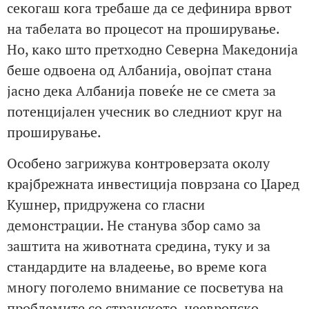
секогаш кога требаше да се дефинира врвот
на табелата во процесот на проширување.
Но, како што претходно Северна Македонија
беше одвоена од Албанија, овојпат стана
јасно дека Албанија повеќе не се смета за
потенцијален учесник во следниот круг на
проширување.
Особено загрижува контроверзата околу
крајбрежната инвестиција поврзана со Џаред
Кушнер, придружена со гласни
демонстрации. Не станува збор само за
заштита на животната средина, туку и за
стандардите на владеење, во време кога
многу поголемо внимание се посветува на
проблемите со странското, неевропско