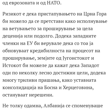
од еврозоната и од НАТО.
Ризикот е дека пристапувањето на Црна Гора
би можело да се претстави како исполнување
на ветувањето за проширување за цела
деценија или подолго. Додека западните
членки на ЕУ би верувале дека со тоа ја
обновуваат кредибилноста на процесот на
проширување, земјите од Југоистокот и
Истокот би можеле да кажат дека Западот
оди по неколку лесно достижни цели, додека
многу трнливи прашања, како уставната
консолидација на Босна и Херцеговина,
остануваат нерешени.
Не толку одамна, Албанија се споменуваше