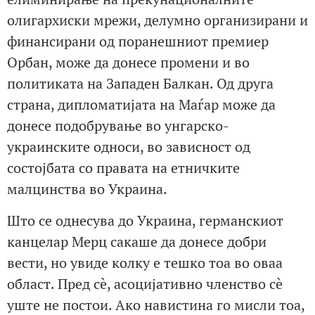
олигархиски мрежи, делумно организирани и
финансирани од поранешниот премиер
Орбан, може да донесе промени и во
политиката на Западен Балкан. Од друга
страна, дипломатијата на Маѓар може да
донесе подобрување во унгарско-
украинските односи, во зависност од
состојбата со правата на етничките
малцинства во Украина.
Што се однесува до Украина, германскиот
канцелар Мерц сакаше да донесе добри
вести, но увиде колку е тешко тоа во оваа
област. Пред сè, асоцијативно членство сè
уште не постои. Ако навистина го мисли тоа,