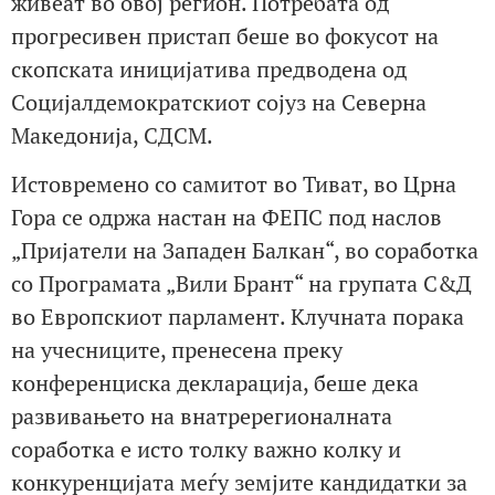
живеат во овој регион. Потребата од
прогресивен пристап беше во фокусот на
скопската иницијатива предводена од
Социјалдемократскиот сојуз на Северна
Македонија, СДСМ.
Истовремено со самитот во Тиват, во Црна
Гора се одржа настан на ФЕПС под наслов
„Пријатели на Западен Балкан“, во соработка
со Програмата „Вили Брант“ на групата С&Д
во Европскиот парламент. Клучната порака
на учесниците, пренесена преку
конференциска декларација, беше дека
развивањето на внатререгионалната
соработка е исто толку важно колку и
конкуренцијата меѓу земјите кандидатки за