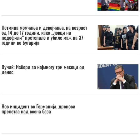
Петмина момчиња и девојчиња, на возраст
од 14 до 17 години, како „ловци на
педофили“ претепале и убиле маж на 37
години во Бугарија
Вучиќ: Избори за најмногу три месеци од
денес
Нов инцидент во Германија, дронови
прелетаа над воена база