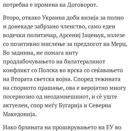
потребна е промена на Договорот.
Второ, откако Украина доби визија за полно
и донекаде забрзано членство, само еден
водечки политичар, Арсениј Јацењук, излезе
со позитивно мислење за предлогот на Мерц.
Во заднина, не помага ниту
продлабочувањето на билатералниот
конфликт со Полска во врска со сеќавањето
на Втората светска војна. Според тежината
на спорното прашање, ова е веројатно многу
посериозно од неодамнешниот, и сè уште
актуелен, спор меѓу Бугарија и Северна
Македонија.
Иако брзината на проширувањето на ЕУ во