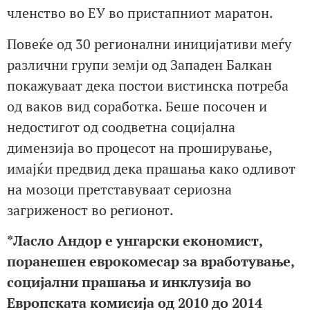
членство во ЕУ во пристапниот маратон.
Повеќе од 30 регионални иницијативи меѓу
различни групи земји од Западен Балкан
покажуваат дека постои вистинска потреба
од ваков вид соработка. Беше посочен и
недостигот од соодветна социјална
димензија во процесот на проширување,
имајќи предвид дека прашања како одливот
на мозоци претставуваат сериозна
загриженост во регионот.
*Ласло Андор е унгарски економист,
поранешен еврокомесар за вработување,
социјални прашања и инклузија во
Европската комисија од 2010 до 2014