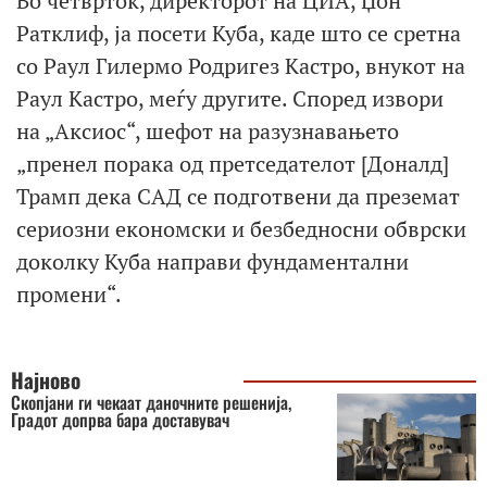
Во четврток, директорот на ЦИА, Џон
Ратклиф, ја посети Куба, каде што се сретна
со Раул Гилермо Родригез Кастро, внукот на
Раул Кастро, меѓу другите. Според извори
на „Аксиос“, шефот на разузнавањето
„пренел порака од претседателот [Доналд]
Трамп дека САД се подготвени да преземат
сериозни економски и безбедносни обврски
доколку Куба направи фундаментални
промени“.
Најново
Скопјани ги чекаат даночните решенија,
Градот допрва бара доставувач