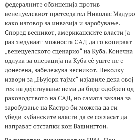
федералните обвиненија против
венецуелскиот претседател Николас Мадуро
како изговор за инвазија и заробување.
Според весникот, американските власти ја
разгледуваат можноста САД да го копираат
„венецуелското сценарио“ на Куба. Конечна
одлука за операција на Куба сè уште не е
донесена, забележува весникот. Неколку
извори за „Њујорк тајмс“ изјавиле дека овој
тек на дејствување нема да биде одобрен од
раководството на САД, но самата закана за
заробување на Кастро би можела да ги
убеди кубанските власти да се согласат да
направат отстапки кон Вашингтон.