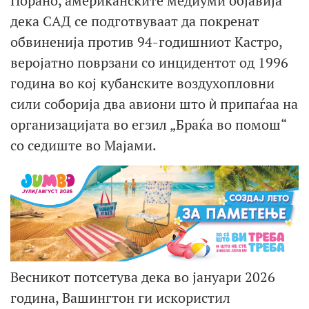
Порано, американските медиуми објавија
дека САД се подготвуваат да покренат
обвиненија против 94-годишниот Кастро,
веројатно поврзани со инцидентот од 1996
година во кој кубанските воздухопловни
сили соборија два авиони што ѝ припаѓаа на
организацијата во егзил „Браќа во помош“
со седиште во Мајами.
Весникот потсетува дека во јануари 2026
година, Вашингтон ги искористил