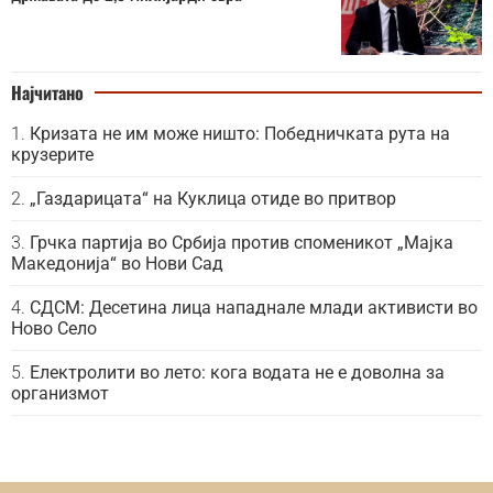
Најчитано
Кризата не им може ништо: Победничката рута на
крузерите
„Газдарицата“ на Куклица отиде во притвор
Грчка партија во Србија против споменикот „Мајка
Македонија“ во Нови Сад
СДСМ: Десетина лица нападнале млади активисти во
Ново Село
Електролити во лето: кога водата не е доволна за
организмот