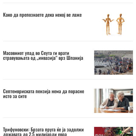
Како да препознаете дека некој ве лаже
Масовниот упад во Сеута ги врати
стравувањата од „инвазија“ врз Шпанија
Септемвриската пензија нема да порасне
исто за сите
Трифуновски: Брзата пруга ќе ја задолжи
државата до 2,5 милијарди евра