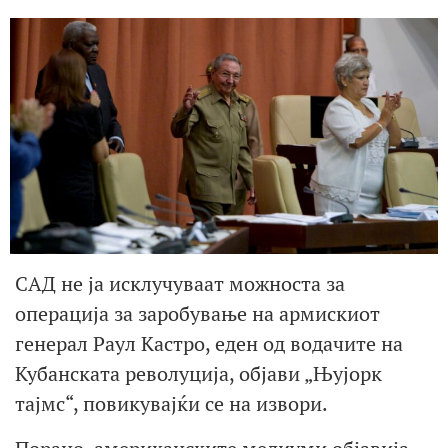
САД не ја исклучуваат можноста за
операција за заробување на армискиот
генерал Раул Кастро, еден од водачите на
Кубанската револуција, објави „Њујорк
тајмс“, повикувајќи се на извори.