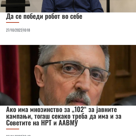
Да се победи робот во себе
27/10/2023
10:18
Ако има мнозинство за „102“ за јавните
кампањи, тогаш секако треба да има и за
Советите на НРТ и ААВМУ