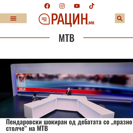
МТВ
Пендаровски шокиран од дебатата со „празно
столче“ на МТВ