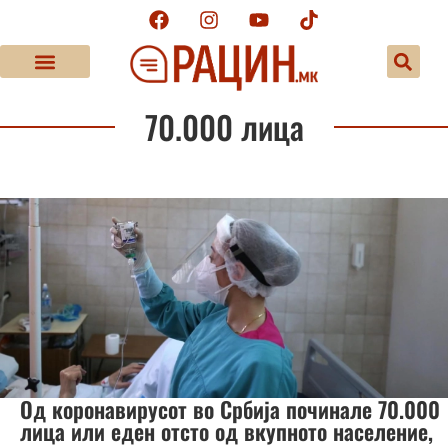
70.000 лица
Од коронавирусот во Србија починале 70.000
лица или еден отсто од вкупното население,