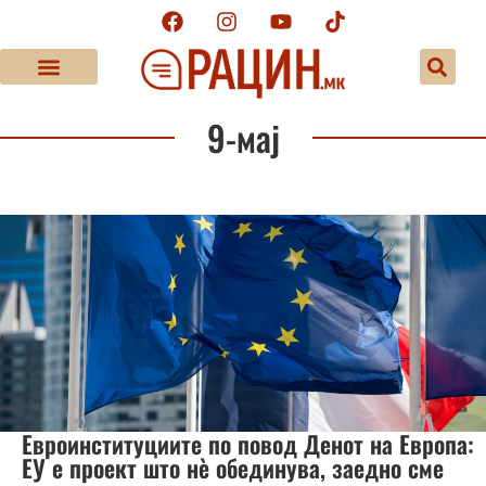
9-мај
Евроинституциите по повод Денот на Европа:
ЕУ е проект што нè обединува, заедно сме