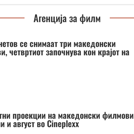
Агенција за филм
нетов се снимаат три македонски
и, четвртиот започнува кон крајот на
тни проекции на македонски филмови
ли и август во Cineplexx