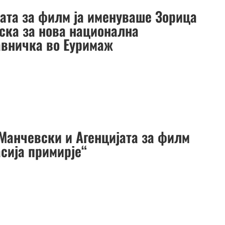
јата за филм ја именуваше Зорица
ска за нова национална
авничка во Еуримаж
Манчевски и Агенцијата за филм
асија примирје“