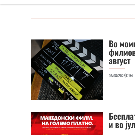
Во мом
филмов
август
07/08/2026
17:54
Беспла
и во ју