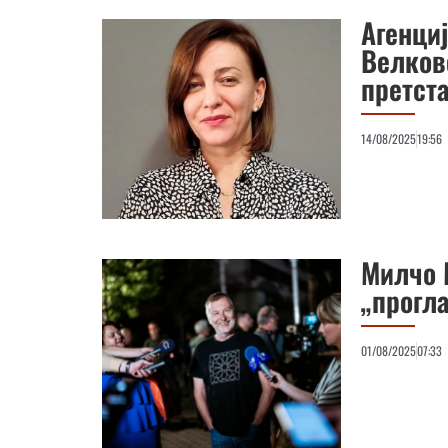
Агенци
Велков
претст
14/08/2025
19:56
Милчо 
„прогл
01/08/2025
07:33