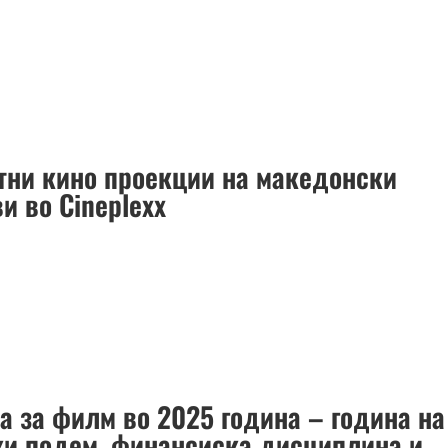
тни кино проекции на македонски
и во Cineplexx
а за филм во 2025 година – година на
и подем, финансиска дисциплина и