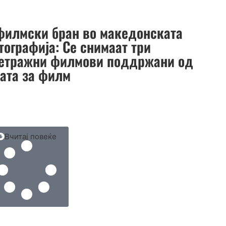
филмски бран во македонската
тографија: Се снимаат три
етражни филмови поддржани од
јата за филм
Вчитај повеќе