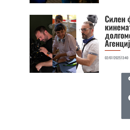
Силен 
кинема
долгом
Агенци
02/07/2025
13:40