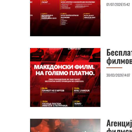
01/07/2026
15:42
Беспла
филмов
30/03/2026
14:07
Агенциј
филмск