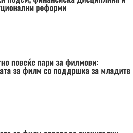
уционални реформи
тно повеќе пари за филмови:
јата за филм со поддршка за младите