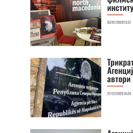
инстит
03/01/2026
13:37
Трикра
Агенци
автори
31/12/2025
14:20