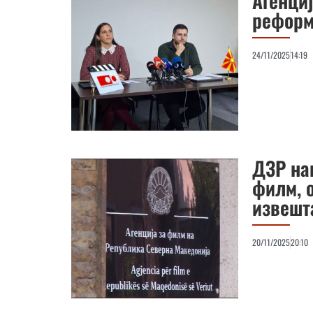
Агенци
реформ
24/11/2025
14:19
ДЗР на
филм, 
извешт
20/11/2025
20:10