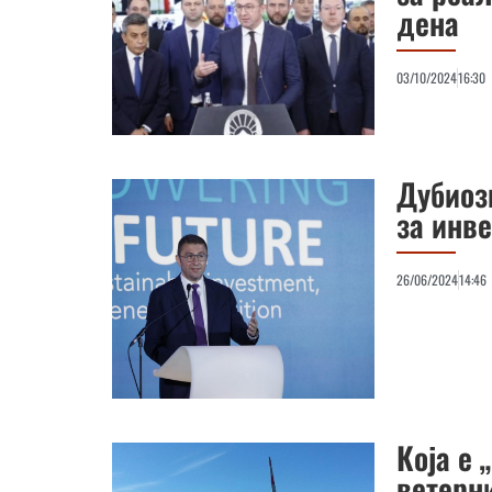
дена
03/10/2024
16:30
Дубиоз
за инве
26/06/2024
14:46
Која е 
ветерн