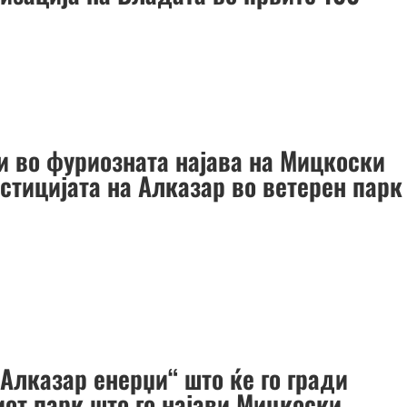
и во фуриозната најава на Мицкоски
стицијата на Алказар во ветерен парк
„Алказар енерџи“ што ќе го гради
иот парк што го најави Мицкоски