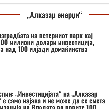
„Алказар енерџи“
зградбата на ветерниот парк кај
500 милиони долари инвестиција,
 за над 100 илјади домаќинства
спин: „Инвестицијата“ на „Алказар
 е само најава и не може да се смета
лизација на Владата во првите 100