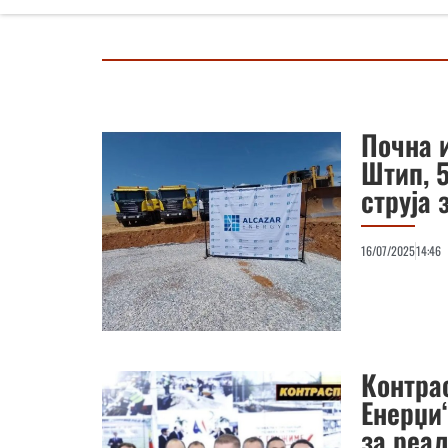
Почна и
Штип, 
струја
16/07/2025
14:46
Контра
Енерџи“
за реа