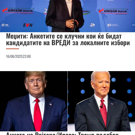
Меџити: Анкетите се клучни кои ќе бидат
кандидатите на ВРЕДИ за локалните избори
16/06/2025
22:00
Анкета на Ројтерс/Ипсос: Трамп подобар