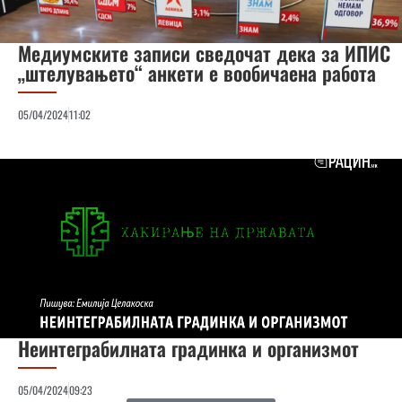
Медиумските записи сведочат дека за ИПИС
„штелувањето“ анкети е вообичаена работа
05/04/2024
11:02
Неинтеграбилната градинка и организмот
05/04/2024
09:23