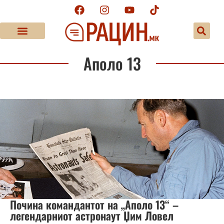
Аполо 13
Почина командантот на „Аполо 13“ –
легендарниот астронаут Џим Ловел