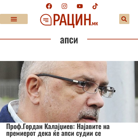
апси
Проф.Гордан Калајџиев: Најавите на
премиерот дека ќе апси судии се