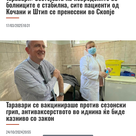
болниците е стабилна, сите пациенти од
Кочани и Штип се пренесени во Скопје
17/03/2025
10:31
Таравари се вакцинираше против сезонски
грип, антиваксерството во иднина ќе биде
казниво со закон
24/10/2024
20:55