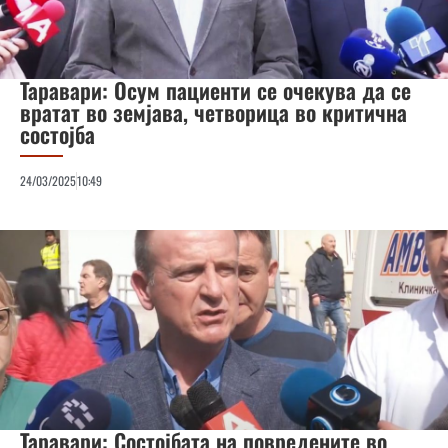
Таравари: Осум пациенти се очекува да се
вратат во земјава, четворица во критична
состојба
24/03/2025
10:49
Таравари: Состојбата на повредените во