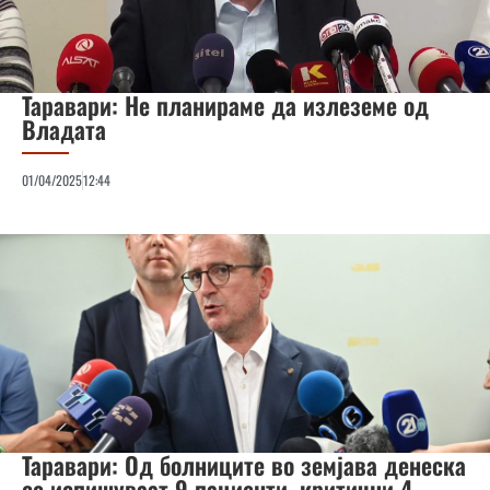
Таравари: Не планираме да излеземе од
Владата
01/04/2025
12:44
Таравари: Од болниците во земјава денеска
се испишуваат 9 пациенти, критични 4