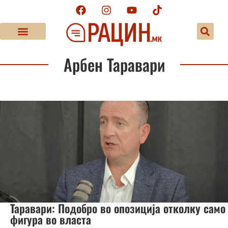
Арбен Таравари
Таравари: Подобро во опозиција отколку само
фигура во власта