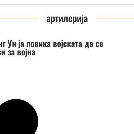
артилерија
г Ун ја повика војската да се
и за војна