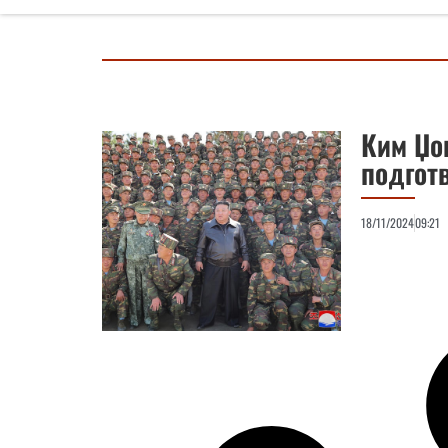
Ким Џон
подготв
18/11/2024
09:21