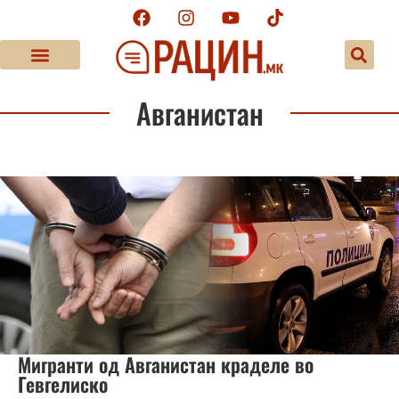
Авганистан
Мигранти од Авганистан краделе во
Гевгелиско