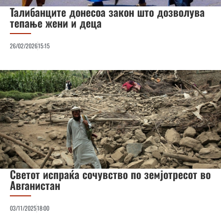
Талибанците донесоа закон што дозволува
тепање жени и деца
26/02/2026
15:15
Светот испраќа сочувство по земјотресот во
Авганистан
03/11/2025
18:00