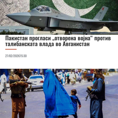
Пакистан прогласи „отворена војна“ против
талибанската влада во Авганистан
27/02/2026
15:30