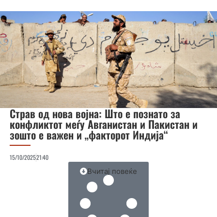
Страв од нова војна: Што е познато за
конфликтот меѓу Авганистан и Пакистан и
зошто е важен и „факторот Индија“
15/10/2025
21:40
Вчитај повеќе