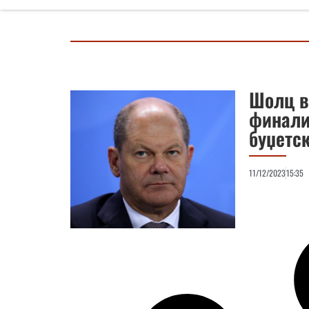
Шолц в
финали
буџетск
11/12/2023
15:35