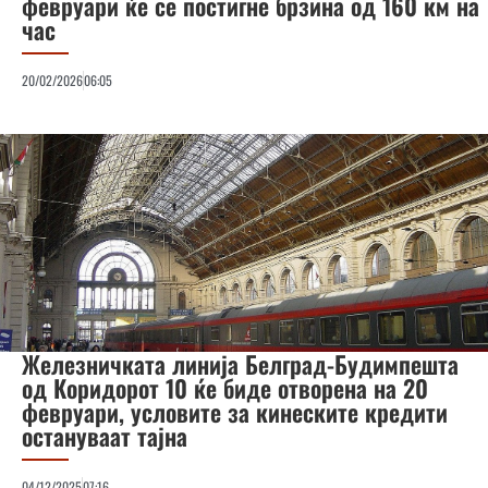
февруари ќе се постигне брзина од 160 км на
час
20/02/2026
06:05
Железничката линија Белград-Будимпешта
од Коридорот 10 ќе биде отворена на 20
февруари, условите за кинеските кредити
остануваат тајна
04/12/2025
07:16