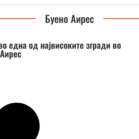
Буено Аирес
во една од највисоките згради во
 Аирес