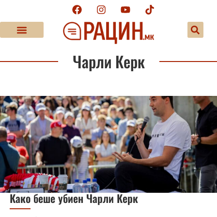
Чарли Керк
Како беше убиен Чарли Керк