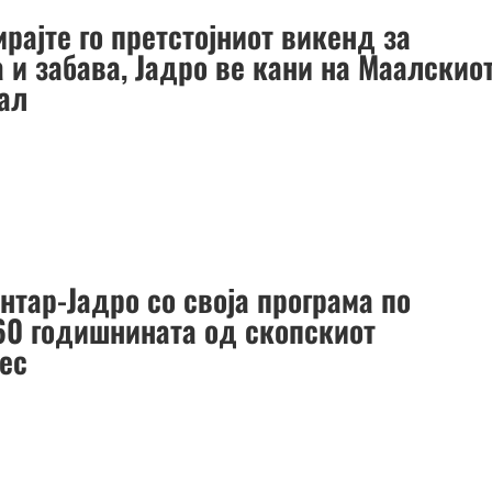
рајте го претстојниот викенд за
 и забава, Јадро ве кани на Маалскио
ал
нтар-Јадро со своја програма по
60 годишнината од скопскиот
рес