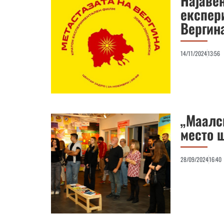
Најавен
експер
Вергин
14/11/2024
13:56
„Маалс
место 
28/09/2024
16:40