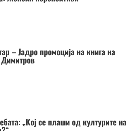
ар – Јадро промоција на книга на
 Димитров
ебата: „Кој се плаши од културите на
е?“