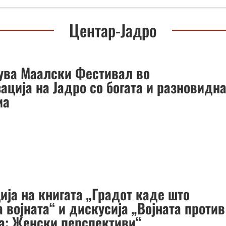
Центар-Јадро
ува Маалски Фестивал во
ација на Јадро со богата и разновидн
ма
ија на книгата „Градот каде што
 војната“ и дискусија „Војната против
а: Женски перспективи“