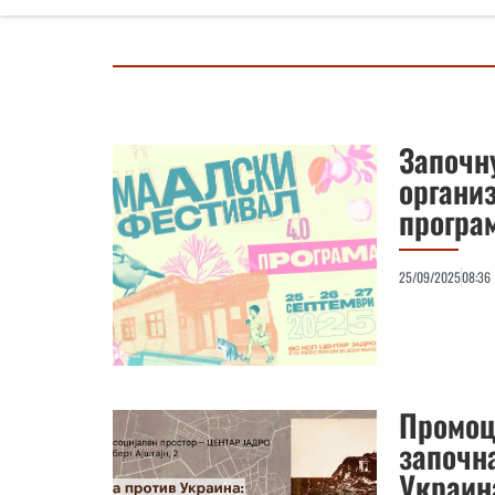
Започн
организ
програ
25/09/2025
08:36
Промоц
започна
Украин