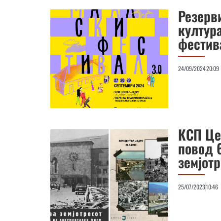
Резерви
култура
фестив
24/09/2024
20:09
КСП Це
повод 
земјот
25/07/2023
10:46