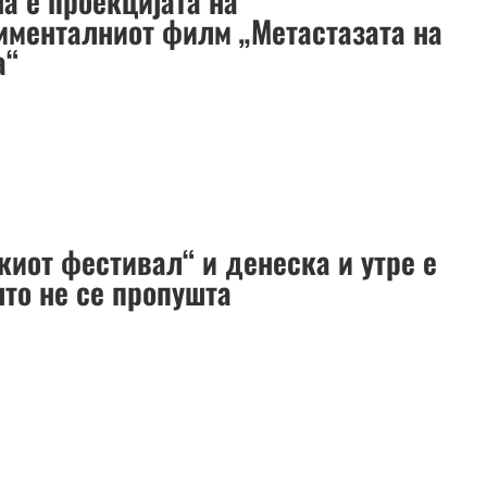
а е проекцијата на
именталниот филм „Метастазата на
а“
киот фестивал“ и денеска и утре е
што не се пропушта