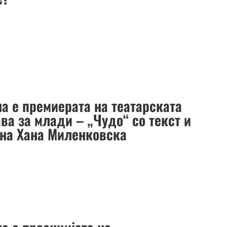
на е премиерата на театарската
ва за млади – „Чудо“ со текст и
 на Хана Миленковска