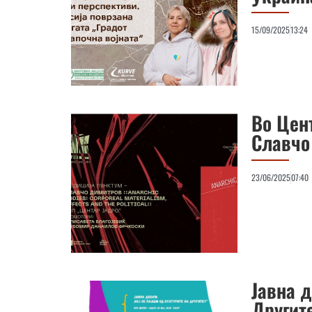
15/09/2025
13:24
Во Цент
Славчо
23/06/2025
07:40
Јавна д
Другит