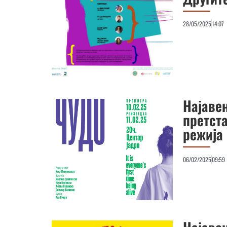
28/05/2025
14:07
Најаве
претста
режија
06/02/2025
09:59