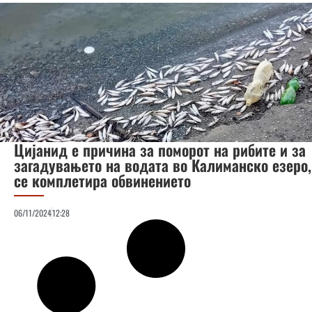
Цијанид е причина за поморот на рибите и за
загадувањето на водата во Калиманско езеро,
се комплетира обвинението
06/11/2024
12:28