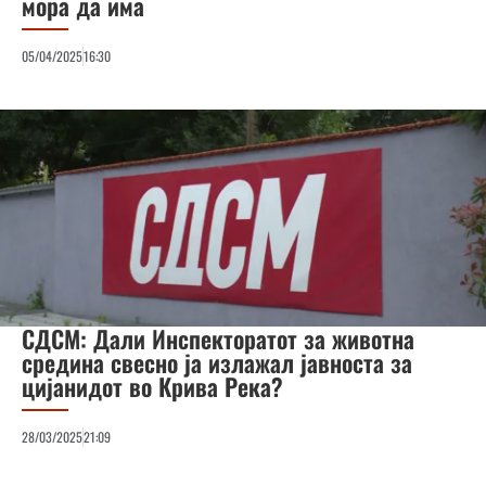
мора да има
05/04/2025
16:30
СДСМ: Дали Инспекторатот за животна
средина свесно ја излажал јавноста за
цијанидот во Крива Река?
28/03/2025
21:09