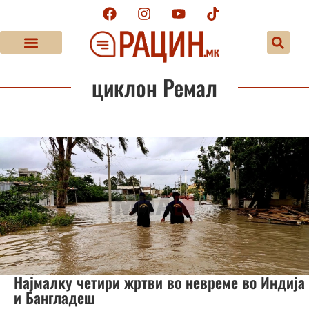
циклон Ремал
Најмалку четири жртви во невреме во Индија
и Бангладеш