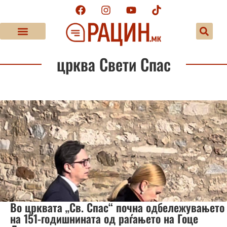
црква Свети Спас
Во црквата „Св. Спас“ почна одбележувањето
на 151-годишнината од раѓањето на Гоце