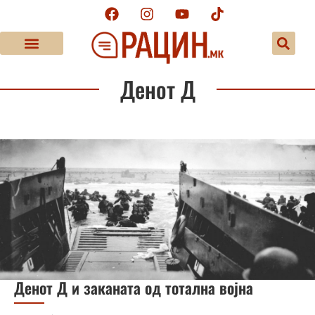
Денот Д
Денот Д и заканата од тотална војна