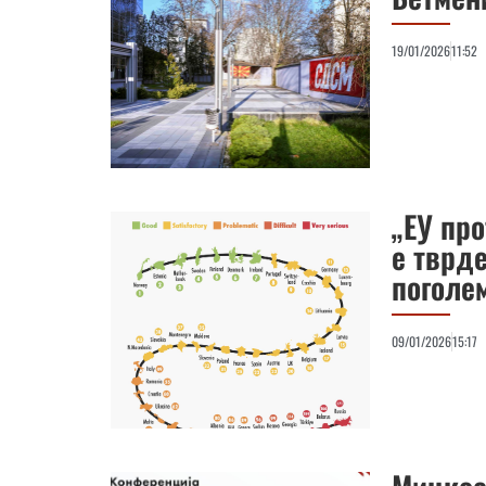
19/01/2026
11:52
„ЕУ пр
е тврд
поголе
09/01/2026
15:17