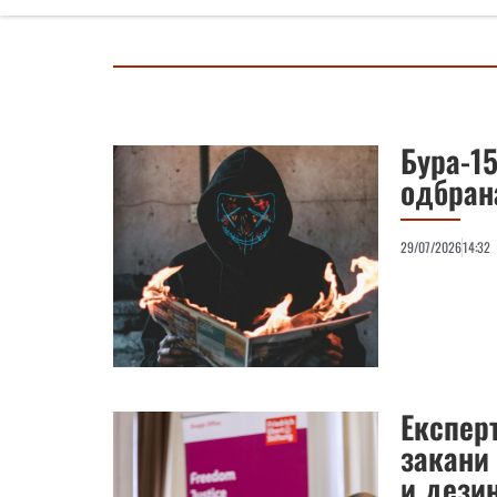
Бура-1
одбран
29/07/2026
14:32
Експер
закани 
и дези