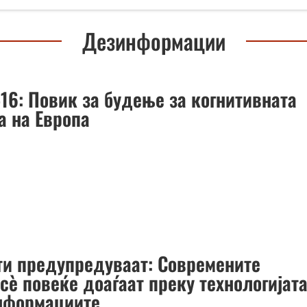
Дезинформации
516: Повик за будење за когнитивната
а на Европа
ти предупредуваат: Современите
сè повеќе доаѓаат преку технологијат
нформациите