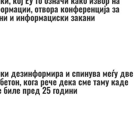
и, кој ЕУ го означи како извор на
ормации, отвора конференција за
ни и информациски закани
ки дезинформира и спинува меѓу две
бетон, кога рече дека сме таму каде
е биле пред 25 години