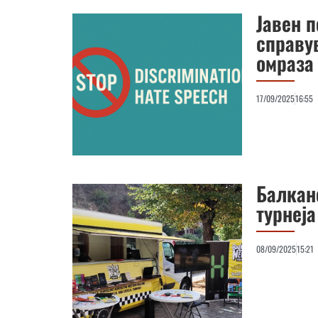
Јавен п
справу
омраза
17/09/2025
16:55
Балкан
турнеја
08/09/2025
15:21