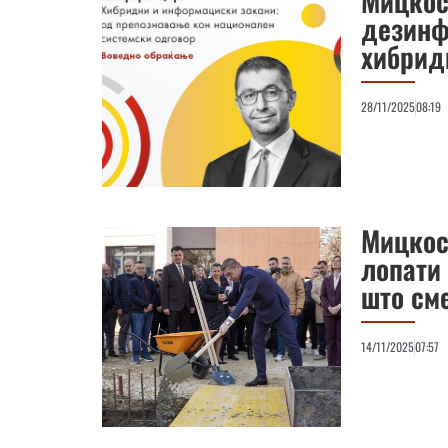
Мицкоск
дезинф
хибрид
28/11/2025
08:19
Мицкос
лопати 
што см
14/11/2025
07:57