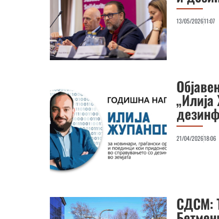
13/05/2026
11:07
Објаве
„Илија
дезин
21/04/2026
18:06
СДСМ: 
Бетмен