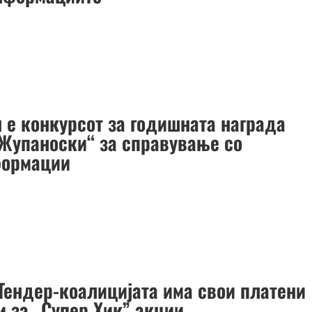
н е конкурсот за годишната награда
 Жупаноски“ за справување со
формации
Тендер-коалицијата има свои платени
и за „Супер Хик” акции