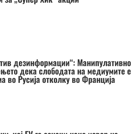
отив дезинформации“: Манипулативно
ењето дека слободата на медиумите е
ма во Русија отколку во Франција