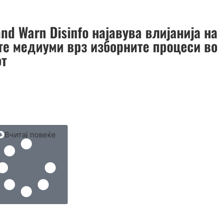
nd Warn Disinfo најавува влијанија на
те медиуми врз изборните процеси во
от
Вчитај повеќе