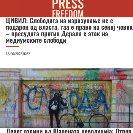
ЦИВИЛ: Слободата на изразување не е
подарок од власта, таа е право на секој човек
– пресудата против Дерала е атак на
медиумските слободи
18/06/2025
16:52
Девет години од Шарената револуција: Отпор,