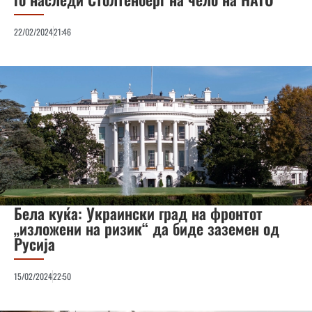
22/02/2024
21:46
Бела куќа: Украински град на фронтот
„изложени на ризик“ да биде заземен од
Русија
15/02/2024
22:50