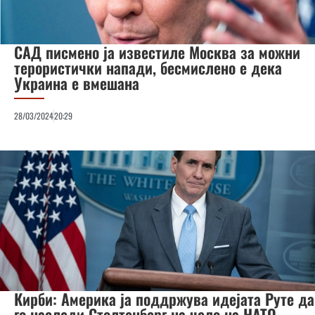
САД писмено ја известиле Москва за можни
терористички напади, бесмислено е дека
Украина е вмешана
28/03/2024
20:29
Кирби: Америка ја поддржува идејата Руте да
го наследи Столтенберг на чело на НАТО