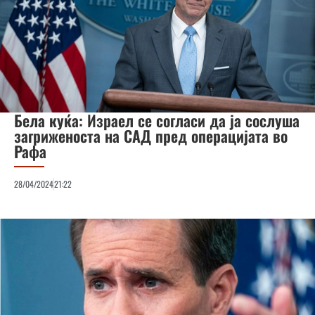
Бела куќа: Израел се согласи да ја сослуша
загриженоста на САД пред операцијата во
Рафа
28/04/2024
21:22