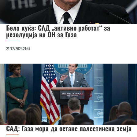
Бела куќа: САД „активно работат“ за
резолуција на ОН за Газа
21/12/2023
21:47
САД: Газа мора да остане палестинска земја