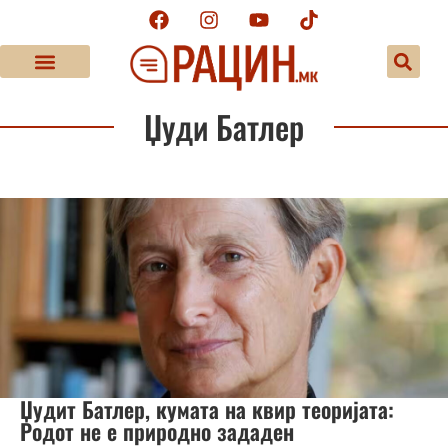
Џуди Батлер
Џудит Батлер, кумата на квир теоријата:
Родот не е природно зададен